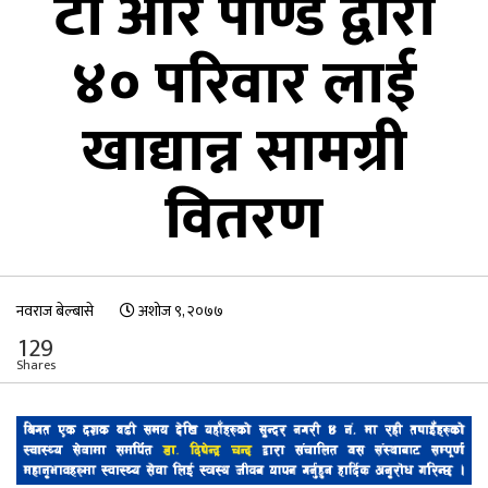
टी आर पाण्डे द्वारा
४० परिवार लाई
खाद्यान्न सामग्री
वितरण
नवराज बेल्बासे
अशोज ९, २०७७
129
Shares