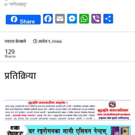
In "कपिलबस्तु"
Facebook
Email
Messenger
WhatsApp
Viber
Shar
Share
नवराज बेल्बासे
अशोज ९, २०७७
129
Shares
प्रतिक्रिया