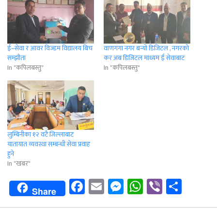
ई–सेवा र आवर विज्डम विद्यालय बिच
वाणगंगा नगर बन्यो डिजिटल , नगरको
सम्झौता
कर अब डिजिटल माध्यम ई सेवाबाट
In "कपिलबस्तु"
In "कपिलबस्तु"
लुम्बिनीका १२ वटै जिल्लाबाट
यातायात व्यवस्था सम्बन्धी सेवा प्रवाह
हुने
In "खबर"
Facebook
Email
Messenger
WhatsApp
Viber
Shar
Share