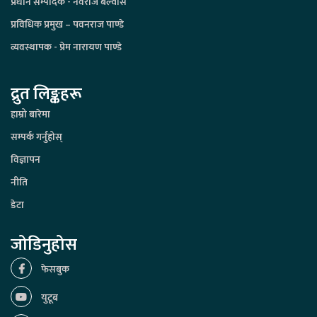
प्रधान सम्पादक - नवराज बेल्वासे
प्रविधिक प्रमुख – पवनराज पाण्डे
व्यवस्थापक - प्रेम नारायण पाण्डे
द्रुत लिङ्कहरू
हाम्रो बारेमा
सम्पर्क गर्नुहोस्
विज्ञापन
नीति
डेटा
जोडिनुहोस
फेसबुक
युटूब