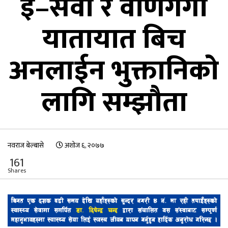
ई–सेवा र वाणगंगा
यातायात बिच
अनलाईन भुक्तानिको
लागि सम्झौता
नवराज बेल्बासे
अशोज ६, २०७७
161
Shares