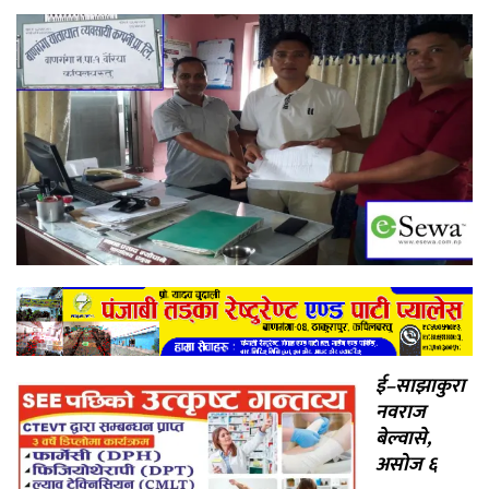
ई–साझाकुरा
नवराज
बेल्वासे,
असोज ६