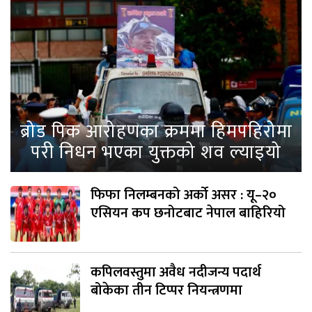
ब्रोड पिक आरोहणका क्रममा हिमपहिरोमा
परी निधन भएका युक्तको शव ल्याइयो
फिफा निलम्बनको अर्को असर : यू–२०
एसियन कप छनोटबाट नेपाल बाहिरियो
कपिलवस्तुमा अवैध नदीजन्य पदार्थ
बोकेका तीन टिप्पर नियन्त्रणमा