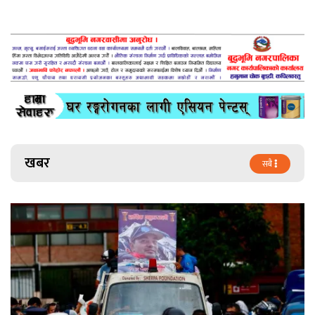
खबर
सबै