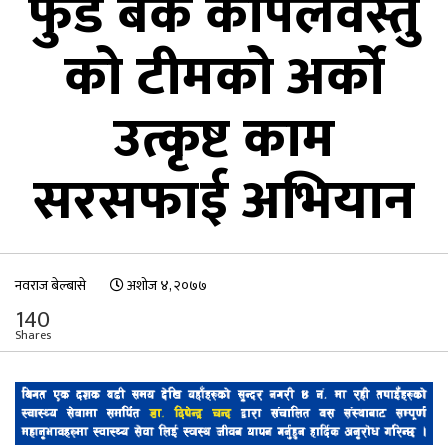
फुड बैंक कपिलवस्तु
को टीमको अर्को
उत्कृष्ट काम
सरसफाई अभियान
नवराज बेल्बासे
अशोज ४, २०७७
140
Shares