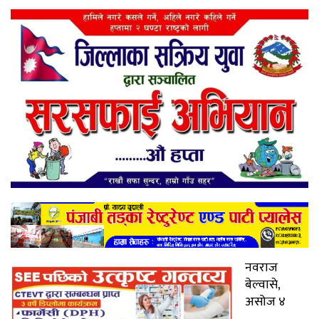
नवराज
बेल्वासे,
असोज ४