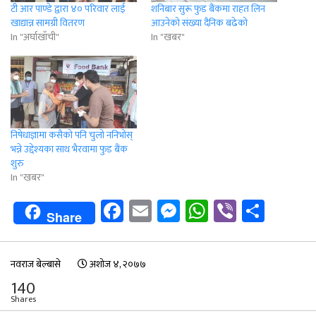
टी आर पाण्डे द्वारा ४० परिवार लाई
शनिबार सुरू फुड बैंकमा राहत लिन
खाद्यान्न सामग्री वितरण
आउनेको संख्या दैनिक बढेको
In "अर्घाखाँची"
In "खबर"
निषेधाज्ञामा कसैको पनि चुलो ननिभोस्
भन्ने उद्देश्यका साथ भैरवामा फुड बैंक
शुरु
In "खबर"
Facebook
Email
Messenger
WhatsApp
Viber
Shar
Share
नवराज बेल्बासे
अशोज ४, २०७७
140
Shares