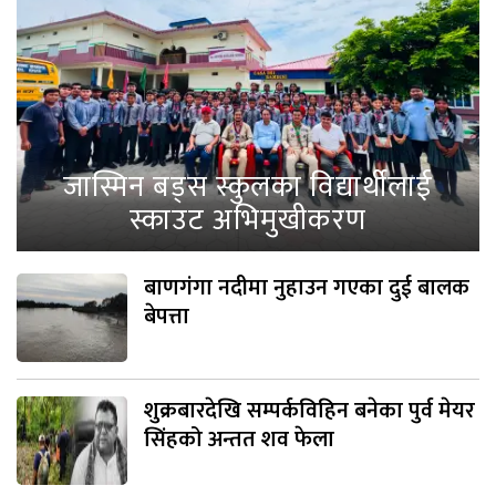
जास्मिन बड्स स्कुलका विद्यार्थीलाई
स्काउट अभिमुखीकरण
बाणगंगा नदीमा नुहाउन गएका दुई बालक
बेपत्ता
शुक्रबारदेखि सम्पर्कविहिन बनेका पुर्व मेयर
सिंहको अन्तत शव फेला