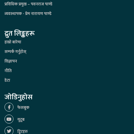
प्रविधिक प्रमुख – पवनराज पाण्डे
व्यवस्थापक - प्रेम नारायण पाण्डे
द्रुत लिङ्कहरू
हाम्रो बारेमा
सम्पर्क गर्नुहोस्
विज्ञापन
नीति
डेटा
जोडिनुहोस
फेसबुक
युटूब
ट्विटहरु