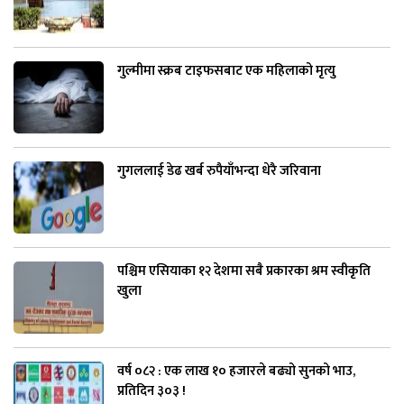
गुल्मीमा स्क्रब टाइफसबाट एक महिलाको मृत्यु
गुगललाई डेढ खर्ब रुपैयाँभन्दा धेरै जरिवाना
पश्चिम एसियाका १२ देशमा सबै प्रकारका श्रम स्वीकृति
खुला
वर्ष ०८२ : एक लाख १० हजारले बढ्यो सुनको भाउ,
प्रतिदिन ३०३ !