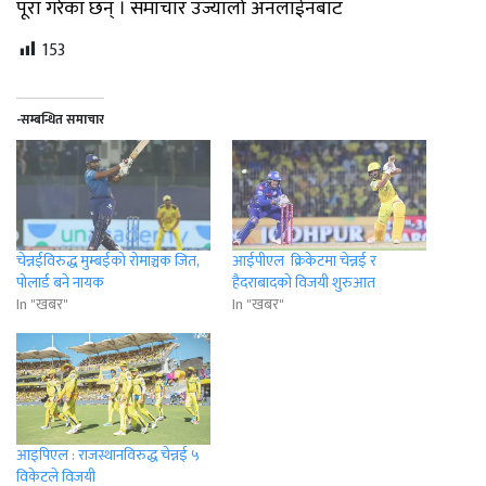
पूरा गरेका छन् । समाचार उज्यालो अनलाईनबाट
153
-सम्बन्धित समाचार
चेन्नईविरुद्ध मुम्बईको रोमाञ्चक जित,
आईपीएल क्रिकेटमा चेन्नई र
पोलार्ड बने नायक
हैदराबादकाे विजयी शुरुआत
In "खबर"
In "खबर"
आइपिएल : राजस्थानविरुद्ध चेन्नई ५
विकेटले विजयी