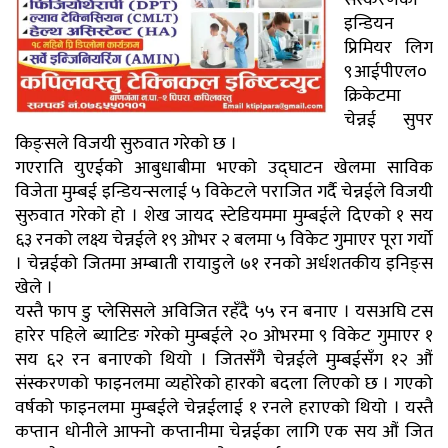
संस्करणको
इन्डियन
प्रिमियर लिग
९आईपीएल०
क्रिकेटमा
चेन्नई सुपर
किङ्सले विजयी सुरुवात गरेको छ ।
गएराति युएईको आबुधाबीमा भएको उद्घाटन खेलमा साविक
विजेता मुम्बई इन्डियन्सलाई ५ विकेटले पराजित गर्दै चेन्नईले विजयी
सुरुवात गरेको हो । शेख जायद स्टेडियममा मुम्बईले दिएको १ सय
६३ रनको लक्ष्य चेन्नईले १९ ओभर २ बलमा ५ विकेट गुमाएर पूरा गर्यो
। चेन्नईको जितमा अम्बाती रायाडुले ७१ रनको अर्धशतकीय इनिङ्स
खेले ।
यस्तै फाप डु प्लेसिसले अविजित रहँदै ५५ रन बनाए । यसअघि टस
हारेर पहिले ब्याटिङ गरेको मुम्बईले २० ओभरमा ९ विकेट गुमाएर १
सय ६२ रन बनाएको थियो । जितसँगै चेन्नईले मुम्बईसँग १२ औं
संस्करणको फाइनलमा व्यहोरेको हारको बदला लिएको छ । गएको
वर्षको फाइनलमा मुम्बईले चेन्नईलाई १ रनले हराएको थियो । यस्तै
कप्तान धोनीले आफ्नो कप्तानीमा चेन्नईका लागि एक सय औं जित