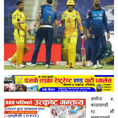
असोज ४,
काठमाण्डौ
१३ औं