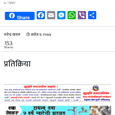
In "खबर"
Facebook
Email
Messenger
WhatsApp
Viber
Shar
Share
राजेन्द्र खनाल
अशोज ४, २०७७
153
Shares
प्रतिक्रिया