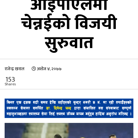
आईपीएलमा
चेन्नईको विजयी
सुरुवात
राजेन्द्र खनाल
अशोज ४, २०७७
153
Shares