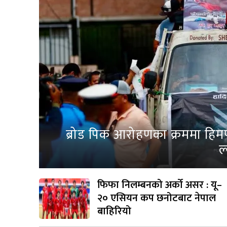
ब्रोड पिक आरोहणका क्रममा हिम
ल
फिफा निलम्बनको अर्को असर : यू–
२० एसियन कप छनोटबाट नेपाल
बाहिरियो