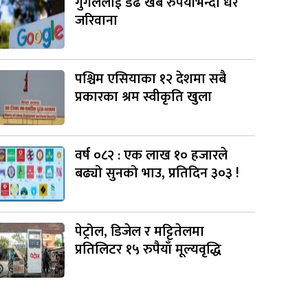
गुगललाई डेढ खर्ब रुपैयाँभन्दा धेरै
जरिवाना
पश्चिम एसियाका १२ देशमा सबै
प्रकारका श्रम स्वीकृति खुला
वर्ष ०८२ : एक लाख १० हजारले
बढ्यो सुनको भाउ, प्रतिदिन ३०३ !
पेट्रोल, डिजेल र मट्टितेलमा
प्रतिलिटर १५ रुपैयाँ मूल्यवृद्धि