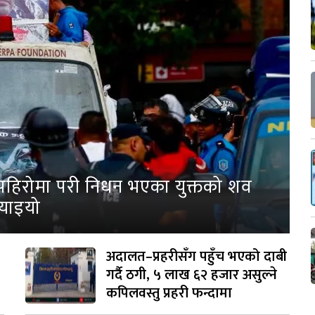
पहिरोमा परी निधन भएका युक्तको शव
्याइयो
अदालत–प्रहरीसँग पहुँच भएको दाबी
गर्दै ठगी, ५ लाख ६२ हजार असुल्ने
कपिलवस्तु प्रहरी फन्दामा