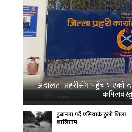
अदालत–प्रहरीसँग पहुँच भएको दाब
कपिलवस्तु
डुबानमा पर्दै एसियाकै ठुलो शिला
शालिग्राम