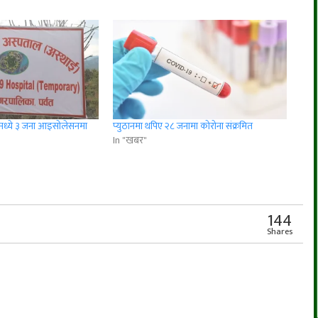
तमध्ये ३ जना आइसोलेसनमा
प्युठानमा थपिए २८ जनामा कोरोना संक्रमित
In "खबर"
r
App
er
Share
144
Shares