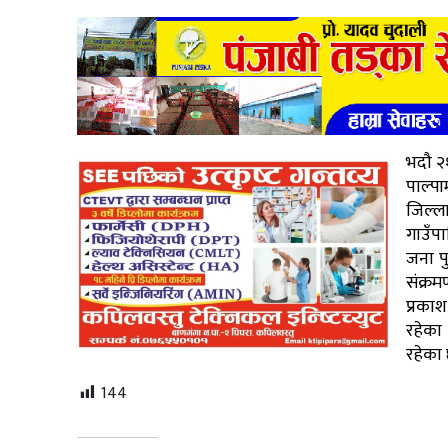
भदौ २१
पाल्प
जिल्ल
गाउँप
जना प
संक्र
प्रका
रहेका 
रहेका
144