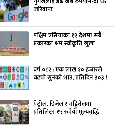
गुगललाई डेढ खर्ब रुपैयाँभन्दा धेरै
जरिवाना
पश्चिम एसियाका १२ देशमा सबै
प्रकारका श्रम स्वीकृति खुला
वर्ष ०८२ : एक लाख १० हजारले
बढ्यो सुनको भाउ, प्रतिदिन ३०३ !
पेट्रोल, डिजेल र मट्टितेलमा
प्रतिलिटर १५ रुपैयाँ मूल्यवृद्धि