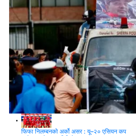
ब्रोड पिक आरोहणका क्रममा हिमपहिरोमा परी निधन
भएका युक्तको शव ल्याइयो
फिफा निलम्बनको अर्को असर : यू–२० एसियन कप