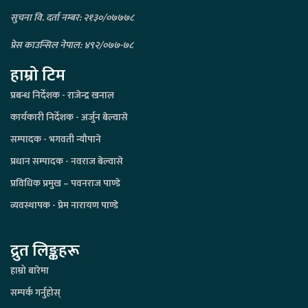
सुचना वि. दर्ता नम्बर: २१३०/०७७७८
प्रेस काउन्सिल नेपाल: ४९२/०७७-७८
हाम्रो टिम
प्रबन्ध निर्देशक - राजेन्द्र खनाल
कार्यकारी निर्देशक - अर्जुन बेल्वासे
सम्पादक - भगवती न्यौपाने
प्रधान सम्पादक - नवराज बेल्वासे
प्रविधिक प्रमुख – पवनराज पाण्डे
व्यवस्थापक - प्रेम नारायण पाण्डे
द्रुत लिङ्कहरू
हाम्रो बारेमा
सम्पर्क गर्नुहोस्