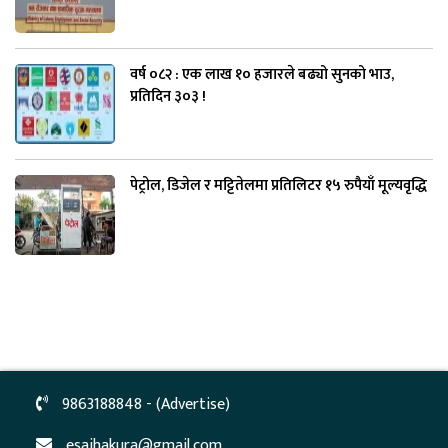
वर्ष ०८२ : एक लाख १० हजारले बढ्यो सुनको भाउ,
प्रतिदिन ३०३ !
पेट्रोल, डिजेल र मट्टितेलमा प्रतिलिटर १५ रुपैयाँ मूल्यवृद्धि
9863188848 - (Advertise)
esajhakura@gmail.com