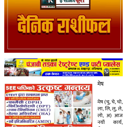
मेष
मेष (चु, चे, चो,
ला, लि, लु, ले,
लो, अ) आज
नयाँ कार्य,