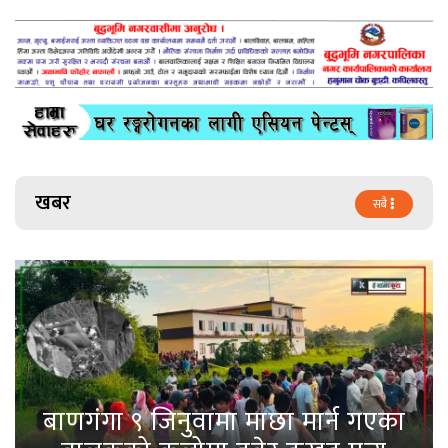
खबर
सबै
बाणगंगा ९ जिनुवामा माछा मार्न गएका