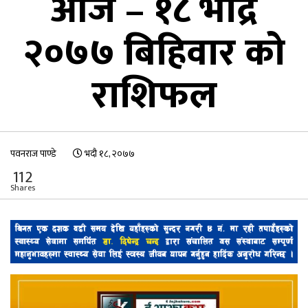
आज – १८ भाद्र
२०७७ बिहिवार को
राशिफल
पवनराज पाण्डे
भदौ १८, २०७७
112
Shares