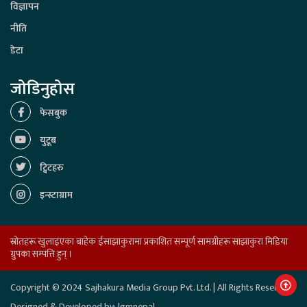
विज्ञापन
नीति
डेटा
जोडिनुहोस
फेसबुक
युटूब
ट्विटहरु
इन्स्टाग्राम
स्रोतहरू खुलाइएका बाहेक ईसाझाकुरामा प्रकाशित सम्पूर्ण सामग्रीहरू साझाकुरा मिडिया
ग्रुपका सम्पत्ति हुन् ।
Copyright © 2024 Sajhakura Media Group Pvt. Ltd. | All Rights Reserved.
Designed & Developed by:
lgmnepal