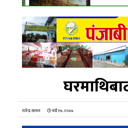
घरमाथिबाट 
राजेन्द्र खनाल
भदौ १७, २०७७