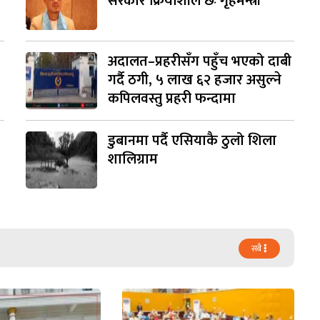
सरकार क्रियाशील छः गृहमन्त्री
अदालत–प्रहरीसँग पहुँच भएको दाबी
गर्दै ठगी, ५ लाख ६२ हजार असुल्ने
कपिलवस्तु प्रहरी फन्दामा
डुबानमा पर्दै एसियाकै ठुलो शिला
शालिग्राम
सबै