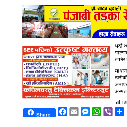
भदौ १७
पाल्पा
लागेर
माथाग
खसेको
जनाएक
अस्पत
18
Facebook
Email
Messenge
Whats
Vib
Share