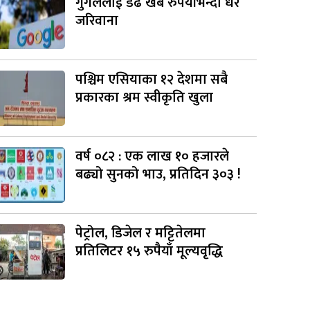
गुगललाई डेढ खर्ब रुपैयाँभन्दा धेरै
जरिवाना
पश्चिम एसियाका १२ देशमा सबै
प्रकारका श्रम स्वीकृति खुला
वर्ष ०८२ : एक लाख १० हजारले
बढ्यो सुनको भाउ, प्रतिदिन ३०३ !
पेट्रोल, डिजेल र मट्टितेलमा
प्रतिलिटर १५ रुपैयाँ मूल्यवृद्धि