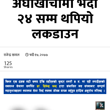
अर्घाखाँचीमा भदौ
२४ सम्म थपियो
लकडाउन
राजेन्द्र खनाल
भदौ १७, २०७७
125
Shares