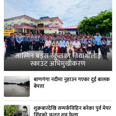
जास्मिन बड्स स्कुलका विद्यार्थीलाई
स्काउट अभिमुखीकरण
बाणगंगा नदीमा नुहाउन गएका दुई बालक
बेपत्ता
शुक्रबारदेखि सम्पर्कविहिन बनेका पुर्व मेयर
सिंहको अन्तत शव फेला