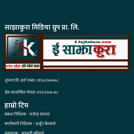
साझाकुरा मिडिया ग्रुप प्रा. लि.
सुचना वि. दर्ता नम्बर: २१३०/०७७७८
प्रेस काउन्सिल नेपाल: ४९२/०७७-७८
हाम्रो टिम
प्रबन्ध निर्देशक - राजेन्द्र खनाल
कार्यकारी निर्देशक - अर्जुन बेल्वासे
सम्पादक - भगवती न्यौपाने