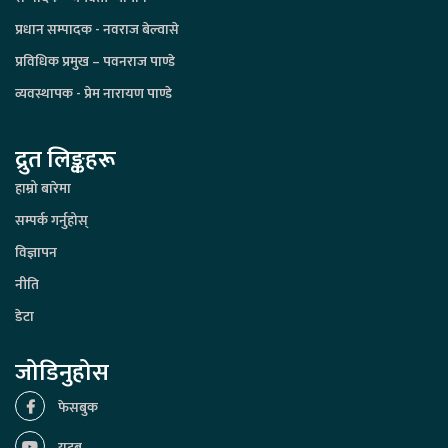
प्रधान सम्पादक - नवराज बेल्वासे
प्रविधिक प्रमुख – पवनराज पाण्डे
व्यवस्थापक - प्रेम नारायण पाण्डे
द्रुत लिङ्कहरू
हाम्रो बारेमा
सम्पर्क गर्नुहोस्
विज्ञापन
नीति
डेटा
जोडिनुहोस
फेसबुक
युटूब