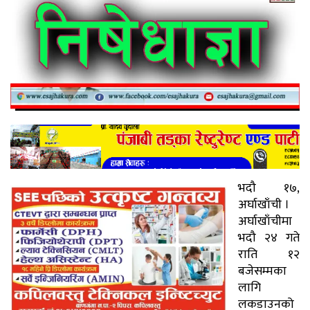
भदौ १७,
अर्घाखाँची ।
अर्घाखाँचीमा
भदौ २४ गते
राति १२
बजेसम्मका
लागि
लकडाउनको