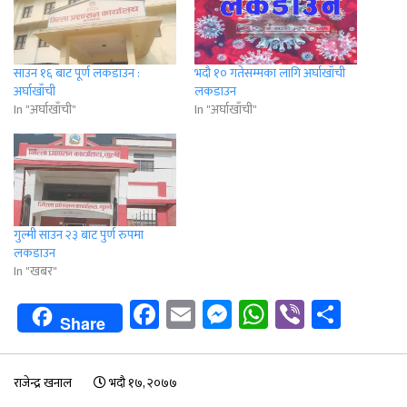
साउन १६ बाट पूर्ण लकडाउन :
भदौ १० गतेसम्मका लागि अर्घाखाँची
अर्घाखाँची
लकडाउन
In "अर्घाखाँची"
In "अर्घाखाँची"
गुल्मी साउन २३ बाट पुर्ण रुपमा
लकडाउन
In "खबर"
Facebook
Email
Messenger
WhatsApp
Viber
Shar
Share
राजेन्द्र खनाल
भदौ १७, २०७७