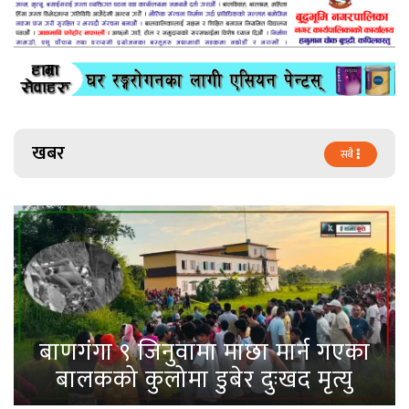
खबर
सबै
बाणगंगा ९ जिनुवामा माछा मार्न गएका
बालकको कुलोमा डुबेर दुःखद मृत्यु