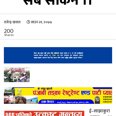
सबै सकिने ।।
राजेन्द्र खनाल
साउन २१, २०७७
200
Shares
ई–साझाकुरा