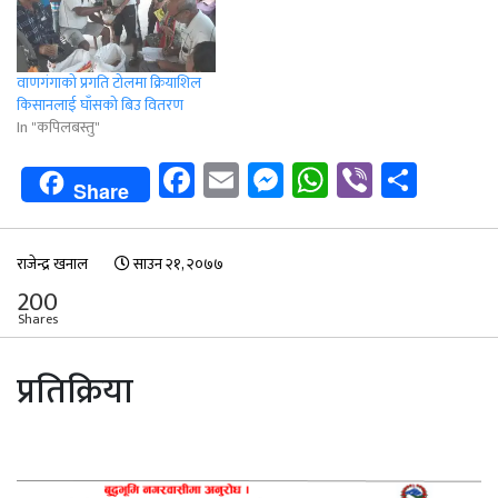
वाणगंगाको प्रगति टोलमा क्रियाशिल
किसानलाई घाँसको बिउ वितरण
In "कपिलबस्तु"
Facebook
Email
Messenger
WhatsApp
Viber
Shar
Share
राजेन्द्र खनाल
साउन २१, २०७७
200
Shares
प्रतिक्रिया