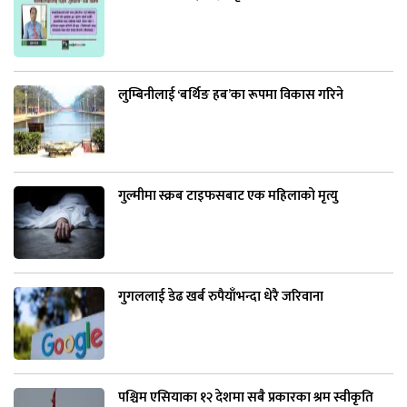
लुम्बिनीलाई ‘बर्थिङ हब’का रूपमा विकास गरिने
गुल्मीमा स्क्रब टाइफसबाट एक महिलाको मृत्यु
गुगललाई डेढ खर्ब रुपैयाँभन्दा धेरै जरिवाना
पश्चिम एसियाका १२ देशमा सबै प्रकारका श्रम स्वीकृति