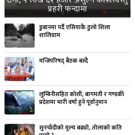
ठगी, ५ लाख ६२ हजार असुल्ने कपिलवस्तु
प्रहरी फन्दामा
डुबानमा पर्दै एसियाकै ठुलो शिला
शालिग्राम
मन्त्रिपरिषद् बैठक बस्दै
लुम्बिनीसहित कोशी, बागमती र गण्डकी
प्रदेशमा भारी वर्षा हुने पूर्वानुमान
सुनचाँदीको मुल्य बढ्यो, तोलाको कति