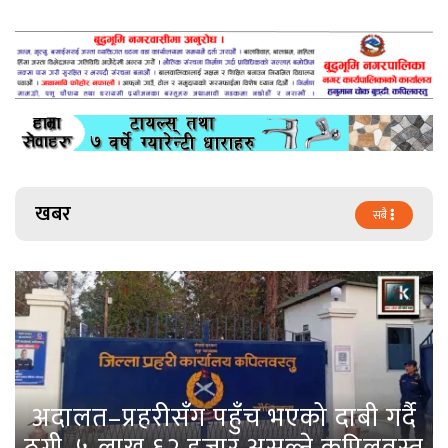
खबर
सबै
अदालत–प्रहरीसँग पहुँच भएको दाबी गर्दै