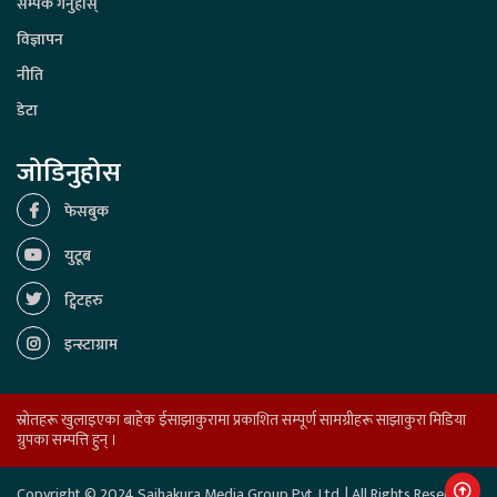
सम्पर्क गर्नुहोस्
विज्ञापन
नीति
डेटा
जोडिनुहोस
फेसबुक
युटूब
ट्विटहरु
इन्स्टाग्राम
स्रोतहरू खुलाइएका बाहेक ईसाझाकुरामा प्रकाशित सम्पूर्ण सामग्रीहरू साझाकुरा मिडिया
ग्रुपका सम्पत्ति हुन् ।
Copyright © 2024 Sajhakura Media Group Pvt. Ltd. | All Rights Reserved.