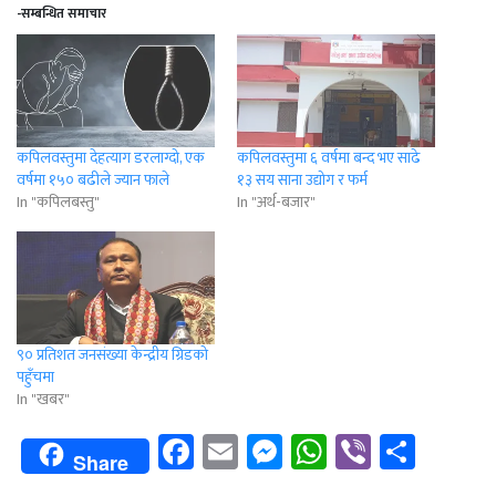
-सम्बन्धित समाचार
कपिलवस्तुमा देहत्याग डरलाग्दो, एक
कपिलवस्तुमा ६ वर्षमा बन्द भए साढे
वर्षमा १५० बढीले ज्यान फाले
१३ सय साना उद्योग र फर्म
In "कपिलबस्तु"
In "अर्थ-बजार"
९० प्रतिशत जनसंख्या केन्द्रीय ग्रिडको
पहुँचमा
In "खबर"
Facebook
Email
Messenger
WhatsApp
Viber
Shar
Share