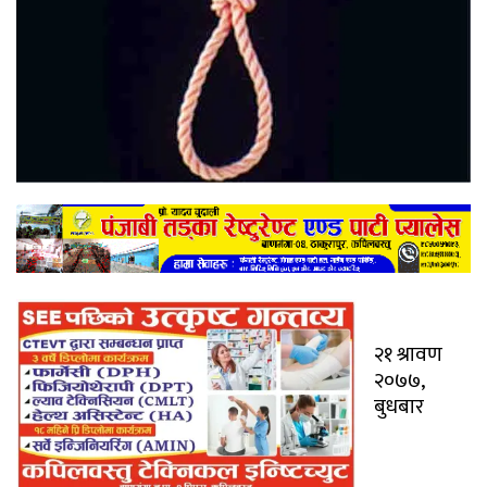
२१ श्रावण
२०७७,
बुधबार