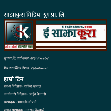
साझाकुरा मिडिया ग्रुप प्रा. लि.
सुचना वि. दर्ता नम्बर: २१३०/०७७७८
प्रेस काउन्सिल नेपाल: ४९२/०७७-७८
हाम्रो टिम
प्रबन्ध निर्देशक - राजेन्द्र खनाल
कार्यकारी निर्देशक - अर्जुन बेल्वासे
सम्पादक - भगवती न्यौपाने
प्रधान सम्पादक - नवराज बेल्वासे