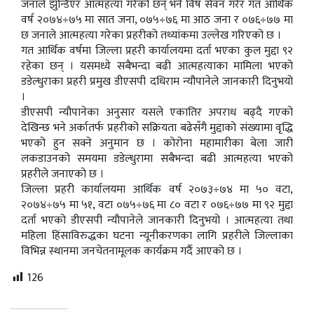
जनाले झुन्डिएर आत्महत्या गरेको छन् भने विष सेवन गरेर गत आर्थिक
वर्ष २०७४÷७५ मा सात जना, ०७५÷७६ मा आठ जना र ०७६÷७७ मा
छ जनाले आत्महत्या गरेका प्रहरीको तथ्यांकमा उल्लेख गरिएको छ ।
गत आर्थिक वर्षमा जिल्ला प्रहरी कार्यालयमा दर्ता भएका कुल मुद्दा ९२
रहेका छन् । यसमध्ये सबैभन्दा बढी आत्महत्याका मामिला भएको
डडेल्धुराका प्रहरी प्रमुख डीएसपी दधिराम न्यौपानेले जानकारी दिनुभयो
।
डीएसपी न्यौपानेका अनुसार यसले एकातिर अपराध बढ्दै गएको
देखिन्छ भने अर्कातर्फ प्रहरीको सक्रियता बढेसँगै मुद्दाको संख्यामा वृद्धि
भएको हुन सक्ने अनुमान छ । कोरोना महामारीका बेला जारी
लकडाउनको समयमा डडेल्धुरामा सबैभन्दा बढी आत्महत्या भएको
प्रहरीले जनाएको छ ।
जिल्ला प्रहरी कार्यालयमा आर्थिक वर्ष २०७३÷७४ मा ५० वटा,
२०७४÷७५ मा ५१, वटा ०७५÷७६ मा ८० वटा र ०७६÷७७ मा ९२ मुद्दा
दर्ता भएको डीएसपी न्यौपानेले जानकारी दिनुभयो । आत्महत्या तथा
महिला हिंसाविरुद्धका घटना न्यूनीकरणका लागि प्रहरीले जिल्लाका
विभिन्न स्थानमा जनचेतनामूलक कार्यक्रम गर्दै आएको छ ।
126