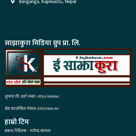
Banganga, Kapilvastu, Nepal
साझाकुरा मिडिया ग्रुप प्रा. लि.
सुचना वि. दर्ता नम्बर: २१३०/०७७७८
प्रेस काउन्सिल नेपाल: ४९२/०७७-७८
हाम्रो टिम
प्रबन्ध निर्देशक - राजेन्द्र खनाल