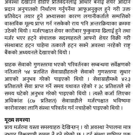
अवस्था देखाउने डीडीए प्रतिवेदनलाई आधार बनाई शेयर आदान
प्रदान अनुपातको निर्धारण गर्नुपर्नेमा आफूअनुकुल हुने गरी उक्त
प्रतिवेदन तयार हुने अभ्यासका कारण लगानीकर्ताले सम्पत्तिको
वास्तविक मूल्य प्राप्त गर्न नसकेको राय पनि अन्तरक्रियाका क्रममा
उठेको थियो । मर्जरपश्चात शेयर कारोबार फुकुवामा ढिलाई हुने तथा
मर्जर भएर हट्ने संचालक सदस्यहरुले आफ्नो शेयर विक्री गरी
संस्थाबाट हट्न चाहेमा तत्कालै हट्न सक्ने अवस्था नरहेको राष्ट्र
बैंकको अध्ययनले देखाएको थियो ।
ग्राहक सेवाको गुणस्तरमा भएको परिवर्तनका सम्बन्धमा सर्वेक्षणको
नतिजाले ५४ प्रतशित सेवाग्राहीहरुले सेवाको गुणस्तरमा सुधार
आएको अनुभव गरेको पाइएको थियो । सेवाग्राहीमध्ये ४२.३
प्रतिशतले सेवा प्राप्त गर्ने समय यथावत रहेको र ३८ प्रतिशतले सो
समय घटेको अनुभव गरेको पाइएको थियो । त्यस्तै कर्जा लिएका
अधिकांश (८७ प्रतिशत) सेवाग्राहीले मर्जरपश्चात भविष्यमा
कारोवारका लागि संस्था परिवर्तन गर्न नचाहेको पाइएको थियो ।
मूख्य समस्या
प्राय मर्जरमा यस्ता समस्याहरु देखिन्छन् । यो अवस्था नेपालमा मात्र
नभएर विश्वव्यापी रुपमा नै हुने गरेको छ । दुई संस्था गाभिएर एक