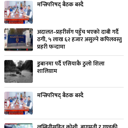
मन्त्रिपरिषद् बैठक बस्दै
अदालत–प्रहरीसँग पहुँच भएको दाबी गर्दै
ठगी, ५ लाख ६२ हजार असुल्ने कपिलवस्तु
प्रहरी फन्दामा
डुबानमा पर्दै एसियाकै ठुलो शिला
शालिग्राम
मन्त्रिपरिषद् बैठक बस्दै
लुम्बिनीसहित कोशी, बागमती र गण्डकी