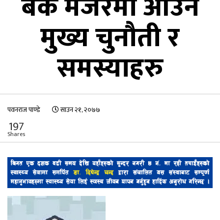
बैंक मर्जरमा आउने
मुख्य चुनौती र
समस्याहरु
पवनराज पाण्डे
साउन २१, २०७७
197
Shares