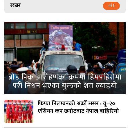
खबर
सबै
ब्रोड पिक आरोहणका क्रममा हिमपहिरोमा
परी निधन भएका युक्तको शव ल्याइयो
फिफा निलम्बनको अर्को असर : यू–२०
एसियन कप छनोटबाट नेपाल बाहिरियो