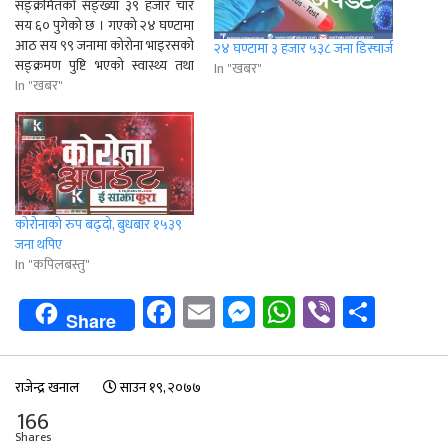
सङ्क्रमितको सङ्ख्या ३९ हजार चार
सय ६० पुगेको छ । गएको २४ घण्टामा
आठ सय ९९ जनामा कोरोना भाइरसको
२४ घण्टामा ३ हजार ५३८ जना डिस्चार्ज
सङ्क्रमण पुष्टि भएको स्वास्थ्य तथा
In "खबर"
जनसङ्ख्या मन्त्रालयले जनाएको छ ।
In "खबर"
पछिल्लो २४ घण्टामा ११ हजार एक
सय १९ जनाको पीसीआर विधिमार्फत
कोरोना परीक्षण गर्दा आठ…
कोरोनाको रुप बढ्दो, बुधबार १५३९
जना थपिए
In "कपिलबस्तु"
Facebook
Email
Messenger
WhatsApp
Viber
Shar
Share
राजेन्द्र खनाल
साउन १९, २०७७
166
Shares