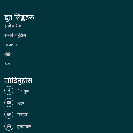
द्रुत लिङ्कहरू
हाम्रो बारेमा
सम्पर्क गर्नुहोस्
विज्ञापन
नीति
डेटा
जोडिनुहोस
फेसबुक
युटूब
ट्विटहरु
इन्स्टाग्राम