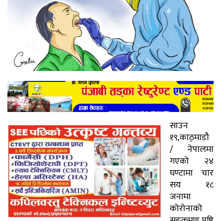
साउन
१९,काठ्माडौ
/ नेपालमा
गएको २४
घण्टामा चार
सय १८
जनामा
कोरोनाको
सङ्क्रमण पुष्टि