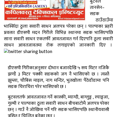
बुटवल
तानसेन–
सडक
ठाउँठाउँमा
भास्सिँदा ठुला सवारी साधन अलपत्र परेका छन् । पाल्पाका प्रहरी
प्रवक्ता डीएसपी मदन गिरीले विभिन्न स्थानमा सडक भासिएपछि
साना सवारी साधन एकतर्फी आवतजावत गर्न दिएपनि ठूला सवारी
साधन आवतजावतमा रोक लगाइएको जानकारी दिए ।
डीएसपी गिरीकाअनुसार दोभान बजारदेखि ५ सय मिटर नजिकै
झण्डै ३ मिटर पक्की सडकको जग नै भासिएको छ । त्यस्तै
झुम्सा, चौबिस माइल, नाग मन्दिर, भुतखोला पैठेडाँडामा पनि
सडक चिराचिरा परेर भासिएको छ ।
बुटवलतर्फ आवतजावत गर्ने कास्की, म्याग्दी, बाग्लुङ्ग , स्याङ्गजा,
गुल्मी र पाल्पाका ठूला सवारी साधन बीचबाटोमै अलपत्र परेका
छन् । गाउँ नै जोखिमा पर्ने गरि सडक भासिएपछि स्थानीयवासी
त्रसित र चिन्तित बनेका छन् ।