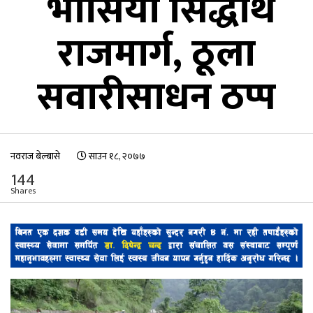
भासियो सिद्धार्थ
राजमार्ग, ठूला
सवारीसाधन ठप्प
नवराज बेल्बासे
साउन १८, २०७७
144
Shares