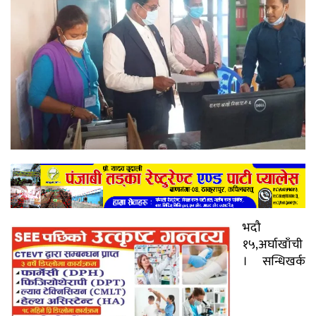
भदौ
१५,अर्घाखाँची
। सन्धिखर्क