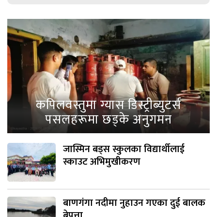
कपिलवस्तुमा ग्यास डिस्ट्रीब्युटर्स
पसलहरूमा छड्के अनुगमन
जास्मिन बड्स स्कुलका विद्यार्थीलाई
स्काउट अभिमुखीकरण
बाणगंगा नदीमा नुहाउन गएका दुई बालक
बेपत्ता