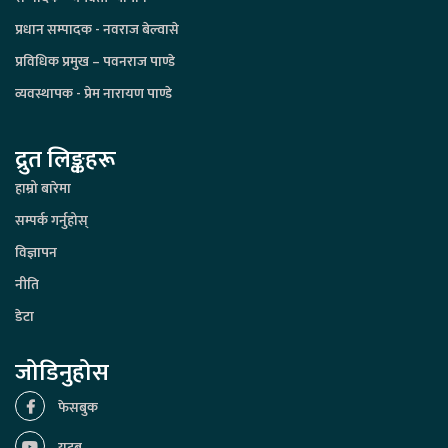
प्रधान सम्पादक - नवराज बेल्वासे
प्रविधिक प्रमुख – पवनराज पाण्डे
व्यवस्थापक - प्रेम नारायण पाण्डे
द्रुत लिङ्कहरू
हाम्रो बारेमा
सम्पर्क गर्नुहोस्
विज्ञापन
नीति
डेटा
जोडिनुहोस
फेसबुक
युटूब