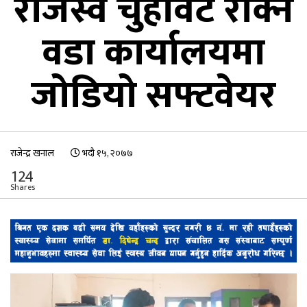
राजस्व चुहावट रोक्न
वडा कार्यालयमा
जोडियो सफ्टवेयर
राजेन्द्र खनाल
भदौ १५, २०७७
124
Shares