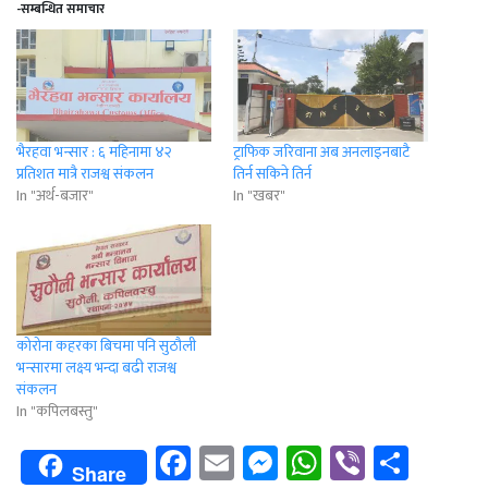
-सम्बन्धित समाचार
भैरहवा भन्सार : ६ महिनामा ४२
ट्राफिक जरिवाना अब अनलाइनबाटै
प्रतिशत मात्रै राजश्व संकलन
तिर्न सकिने तिर्न
In "अर्थ-बजार"
In "खबर"
कोरोना कहरका बिचमा पनि सुठौली
भन्सारमा लक्ष्य भन्दा बढी राजश्व
संकलन
In "कपिलबस्तु"
Facebook
Email
Messenger
WhatsApp
Viber
Shar
Share