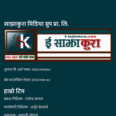
साझाकुरा मिडिया ग्रुप प्रा. लि.
सुचना वि. दर्ता नम्बर: २१३०/०७७७८
प्रेस काउन्सिल नेपाल: ४९२/०७७-७८
हाम्रो टिम
प्रबन्ध निर्देशक - राजेन्द्र खनाल
कार्यकारी निर्देशक - अर्जुन बेल्वासे
सम्पादक - भगवती न्यौपाने