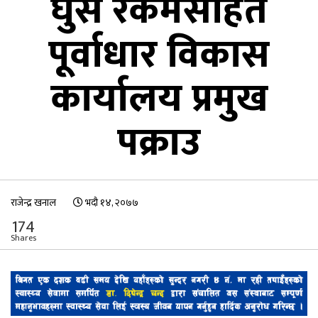
घुस रकमसहित
पूर्वाधार विकास
कार्यालय प्रमुख
पक्राउ
राजेन्द्र खनाल
भदौ १४, २०७७
174
Shares