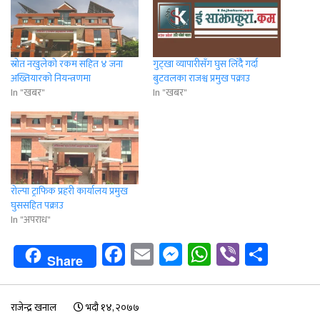
स्रोत नखुलेको रकम सहित ४ जना
गुट्खा व्यापारीसँग घुस लिँदैै गर्दा
अख्तियारको नियन्त्रणमा
बुटवलका राजश्व प्रमुख पक्राउ
In "खबर"
In "खबर"
रोल्पा ट्राफिक प्रहरी कार्यालय प्रमुख
घुससहित पक्राउ
In "अपराध"
Facebook
Email
Messenger
WhatsApp
Viber
Shar
Share
राजेन्द्र खनाल
भदौ १४, २०७७