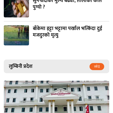
सुनचाँदीको मुल्य बढ्यो, तोलाको कति
पुग्यो ?
बाँकेमा इट्टा भट्टामा पर्खाल भत्किँदा दुई
मजदुरको मृत्यु
लुम्बिनी प्रदेश
सबै