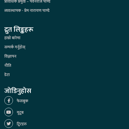
प्रविधिक प्रमुख – पवनराज पाण्डे
व्यवस्थापक - प्रेम नारायण पाण्डे
द्रुत लिङ्कहरू
हाम्रो बारेमा
सम्पर्क गर्नुहोस्
विज्ञापन
नीति
डेटा
जोडिनुहोस
फेसबुक
युटूब
ट्विटहरु