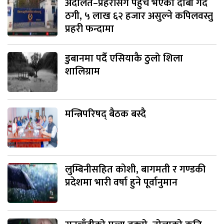
अदालत–प्रहरीसँग पहुँच भएको दाबी गर्दै
ठगी, ५ लाख ६२ हजार असुल्ने कपिलवस्तु
प्रहरी फन्दामा
डुबानमा पर्दै एसियाकै ठुलो शिला
शालिग्राम
मन्त्रिपरिषद् बैठक बस्दै
लुम्बिनीसहित कोशी, बागमती र गण्डकी
प्रदेशमा भारी वर्षा हुने पूर्वानुमान