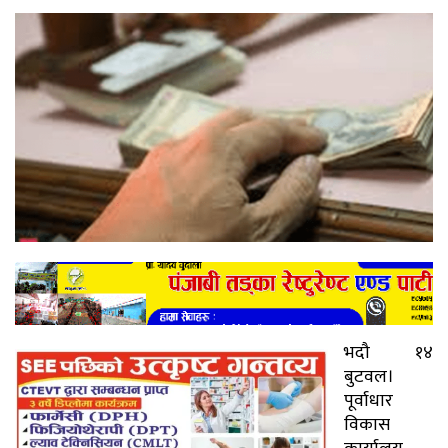
भदौ १४
बुटवल।
पूर्वाधार
विकास