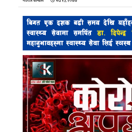
नवराज बेल्बासे
भदौ १३, २०७७