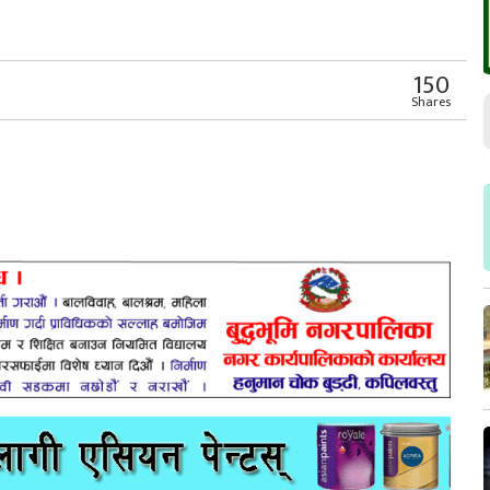
r
App
er
Share
150
Shares