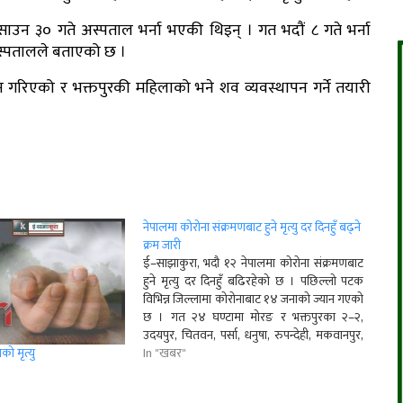
उन ३० गते अस्पताल भर्ना भएकी थिइन् । गत भदौं ८ गते भर्ना
अस्पतालले बताएको छ ।
 गरिएको र भक्तपुरकी महिलाको भने शव व्यवस्थापन गर्ने तयारी
नेपालमा कोरोना संक्रमणबाट हुने मृत्यु दर दिनहुँ बढ्ने
क्रम जारी
ई–साझाकुरा, भदौ १२ नेपालमा कोरोना संक्रमणबाट
हुने मृत्यु दर दिनहुँ बढिरहेको छ । पछिल्लो पटक
विभिन्न जिल्लामा कोरोनाबाट १४ जनाको ज्यान गएको
छ । गत २४ घण्टामा मोरङ र भक्तपुरका २–२,
उदयपुर, चितवन, पर्सा, धनुषा, रुपन्देही, मकवानपुर,
कास्की, गोरखा, सिरहा र झापका एक(एक जनाको
In "खबर"
को मृत्यु
मृत्यु भएको हो । धरानस्थित बीपी…