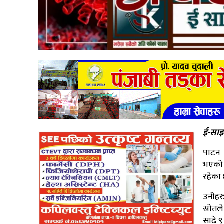
ई-साझ
पाटन 
भएको छ
रहेका 
उनीहर
स्रोत
साढे ९