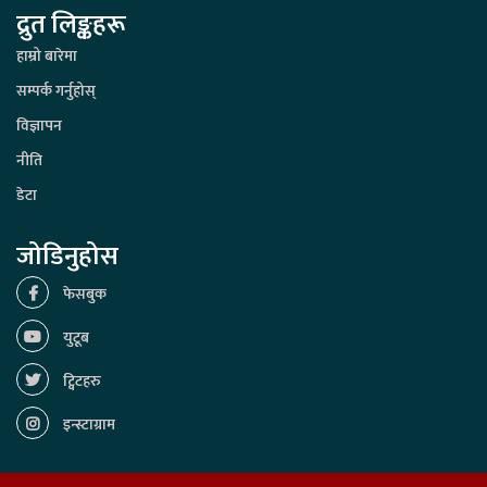
द्रुत लिङ्कहरू
हाम्रो बारेमा
सम्पर्क गर्नुहोस्
विज्ञापन
नीति
डेटा
जोडिनुहोस
फेसबुक
युटूब
ट्विटहरु
इन्स्टाग्राम