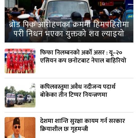
ब्रोड पिक आरोहणका क्रममा हिमपहिरोमा
परी निधन भएका युक्तको शव ल्याइयो
फिफा निलम्बनको अर्को असर : यू–२०
एसियन कप छनोटबाट नेपाल बाहिरियो
कपिलवस्तुमा अवैध नदीजन्य पदार्थ
बोकेका तीन टिप्पर नियन्त्रणमा
देशमा शान्ति सुरक्षा कायम गर्न सरकार
क्रियाशील छः गृहमन्त्री