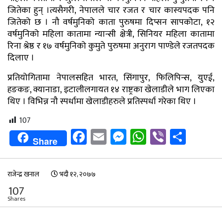
जितेका हुन् ।त्यसैगरी, नेपालले चार रजत र चार कास्यपदक पनि
जितेको छ । नौ वर्षमुनिको काता पुरुषमा दिप्सन सापकोटा, १२
वर्षमुनिको महिला कातामा न्यान्सी क्षेत्री, सिनियर महिला कातामा
रिना श्रेष्ठ र १७ वर्षमुनिको कुमुते पुरुषमा अनुराग पाण्डेले रजतपदक
दिलाए ।
प्रतियोगितामा नेपालसहित भारत, सिंगापुर, फिलिपिन्स, युएई,
हङकङ, क्यानाडा, इटालीलगायत १४ राष्ट्रका खेलाडीले भाग लिएका
थिए । विभिन्न नौ स्पर्धामा खेलाडीहरुले प्रतिस्पर्धा गरेका थिए ।
107
Facebook
Email
Messenger
WhatsApp
Viber
Shar
Share
राजेन्द्र खनाल
भदौ १२, २०७७
107
Shares