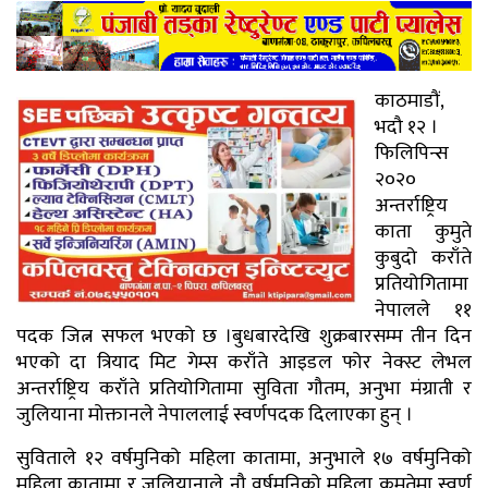
काठमाडौं,
भदौ १२ ।
फिलिपिन्स
२०२०
अन्तर्राष्ट्रिय
काता कुमुते
कुबुदो कराँते
प्रतियोगितामा
नेपालले ११
पदक जित्न सफल भएको छ ।बुधबारदेखि शुक्रबारसम्म तीन दिन
भएको दा त्रियाद मिट गेम्स कराँते आइडल फोर नेक्स्ट लेभल
अन्तर्राष्ट्रिय कराँते प्रतियोगितामा सुविता गौतम, अनुभा मंग्राती र
जुलियाना मोक्तानले नेपाललाई स्वर्णपदक दिलाएका हुन् ।
सुविताले १२ वर्षमुनिको महिला कातामा, अनुभाले १७ वर्षमुनिको
महिला कातामा र जुलियानाले नौ वर्षमुनिको महिला कुमुतेमा स्वर्ण