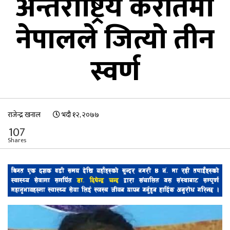
अन्तर्राष्ट्रिय कराँतेमा
नेपालले जित्यो तीन
स्वर्ण
राजेन्द्र खनाल
भदौ १२, २०७७
107
Shares