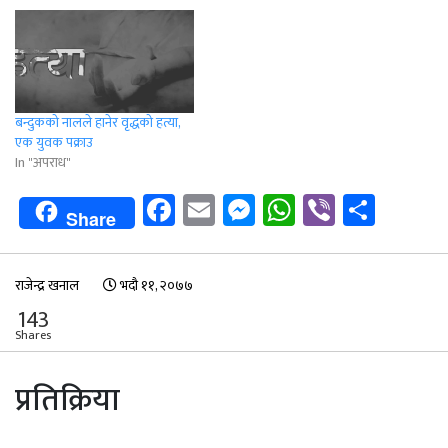
बन्दुकको नालले हानेर वृद्धको हत्या,
एक युवक पक्राउ
In "अपराध"
Facebook
Email
Messenger
WhatsApp
Viber
Shar
Share
राजेन्द्र खनाल
भदौ ११, २०७७
143
Shares
प्रतिक्रिया