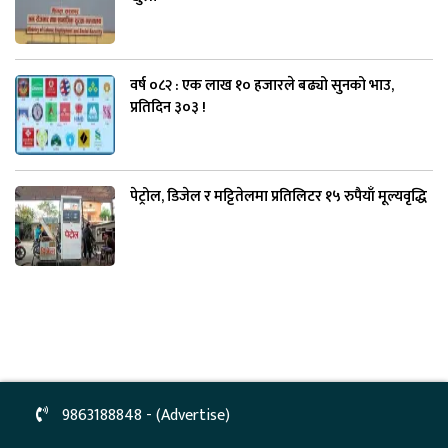
वर्ष ०८२ : एक लाख १० हजारले बढ्यो सुनको भाउ,
प्रतिदिन ३०३ !
पेट्रोल, डिजेल र मट्टितेलमा प्रतिलिटर १५ रुपैयाँ मूल्यवृद्धि
9863188848 - (Advertise)