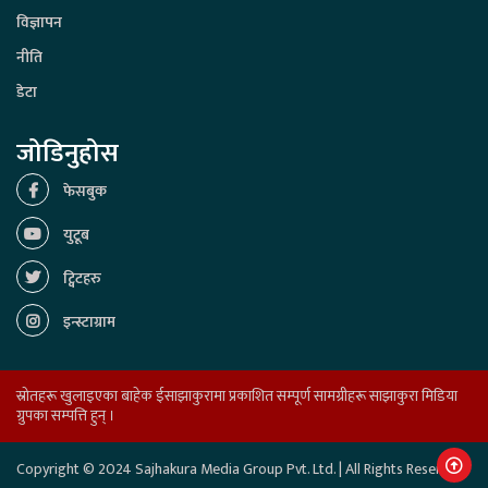
विज्ञापन
नीति
डेटा
जोडिनुहोस
फेसबुक
युटूब
ट्विटहरु
इन्स्टाग्राम
स्रोतहरू खुलाइएका बाहेक ईसाझाकुरामा प्रकाशित सम्पूर्ण सामग्रीहरू साझाकुरा मिडिया
ग्रुपका सम्पत्ति हुन् ।
Copyright © 2024 Sajhakura Media Group Pvt. Ltd. | All Rights Reserved.