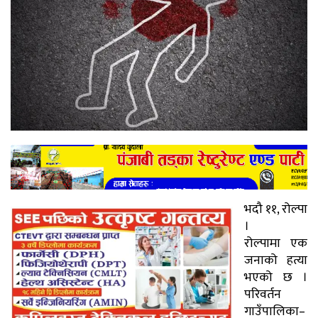
भदौ ११, रोल्पा
।
रोल्पामा एक
जनाको हत्या
भएको छ ।
परिवर्तन
गाउँपालिका–