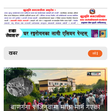
खबर
सबै
बाणगंगा ९ जिनुवामा माछा मार्न गएका