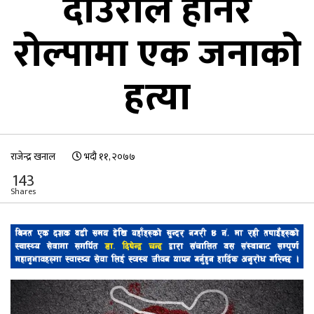
दाउराले हानेर
रोल्पामा एक जनाको
हत्या
राजेन्द्र खनाल
भदौ ११, २०७७
143
Shares