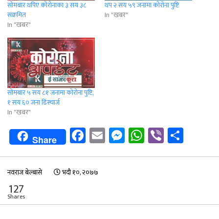
सोमबार थपिए कोरोनाका ३ सय ३८
थप २ सय ५९ जनामा कोरोना पुष्टि
संक्रमित
In "खबर"
In "खबर"
सोमबार ५ सय ८१ जनामा कोरोना पुष्टि,
१ सय ६० जना डिस्चार्ज
In "खबर"
Facebook
Email
Messenger
WhatsApp
Viber
Shar
Share
नवराज बेल्बासे
भदौ १०, २०७७
127
Shares