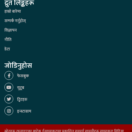
द्रुत लिङ्कहरू
हाम्रो बारेमा
सम्पर्क गर्नुहोस्
विज्ञापन
नीति
डेटा
जोडिनुहोस
फेसबुक
युटूब
ट्विटहरु
इन्स्टाग्राम
स्रोतहरू खुलाइएका बाहेक ईसाझाकुरामा प्रकाशित सम्पूर्ण सामग्रीहरू साझाकुरा मिडिया