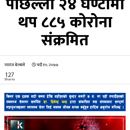
पछिल्लो २४ घण्टामा
थप ८८५ कोरोना
संंक्रमित
नवराज बेल्बासे
भदौ १०, २०७७
127
Shares