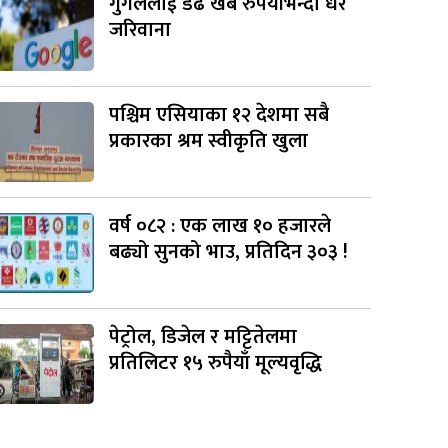
गुगललाई डेढ खर्ब रुपैयाँभन्दा धेरै
जरिवाना
पश्चिम एसियाका १२ देशमा सबै
प्रकारका श्रम स्वीकृति खुला
वर्ष ०८२ : एक लाख १० हजारले
बढ्यो सुनको भाउ, प्रतिदिन ३०३ !
पेट्रोल, डिजेल र मट्टितेलमा
प्रतिलिटर १५ रुपैयाँ मूल्यवृद्धि