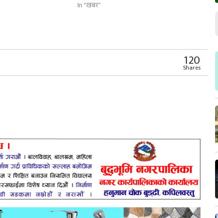
In "खबर"
r
App
er
Share
120
Shares