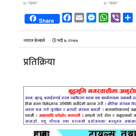
In "खबर"
In "खबर"
Facebook
Email
Messenge
Whats
Vib
Share
नवराज बेल्बासे
भदौ ७, २०७७
प्रतिक्रिया