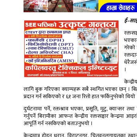
ई–साझ
रक्तसञ
भएकाल
गरेको 
रक्तदा
धेरैजस
।
केन्द्
लागि बुक गरिएका क्याम्पहरू सबै स्थगित भएका छन् । बिही
प्रदान गर्न सकिएको र ६१ जना रित्तो हात फर्किनुपरेको थिय
दुर्घटनामा पर्ने, रक्तश्राव भएका, प्रसूति, मुटु, क्यान्स
गर्नुपर्ने बिरामीका आफन्त केन्द्रीय रक्तसञ्चार केन्द्रमा आ
आपूर्ति गर्न नसकिएको बताउनुभयो ।
केन्द्रमात्र होइन धरान, विराटनगर, चितवनलगायतका स्थ