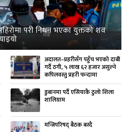
पहिरोमा परी निधन भएका युक्तको शव
्याइयो
अदालत–प्रहरीसँग पहुँच भएको दाबी
गर्दै ठगी, ५ लाख ६२ हजार असुल्ने
कपिलवस्तु प्रहरी फन्दामा
डुबानमा पर्दै एसियाकै ठुलो शिला
शालिग्राम
मन्त्रिपरिषद् बैठक बस्दै