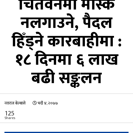
चितवनमा मास्क
नलगाउने, पैदल
हिँड्ने कारबाहीमा :
१८ दिनमा ६ लाख
बढी सङ्कलन
नवराज बेल्बासे
भदौ ४, २०७७
125
Shares