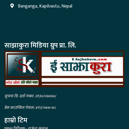
Banganga, Kapilvastu, Nepal
साझाकुरा मिडिया ग्रुप प्रा. लि.
सुचना वि. दर्ता नम्बर: २१३०/०७७७८
प्रेस काउन्सिल नेपाल: ४९२/०७७-७८
हाम्रो टिम
प्रबन्ध निर्देशक - राजेन्द्र खनाल