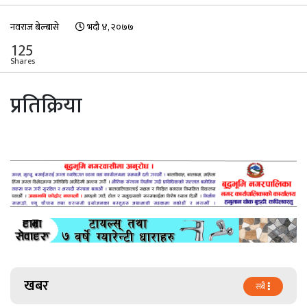
नवराज बेल्बासे
भदौ ४, २०७७
125
Shares
प्रतिक्रिया
खबर
सबै