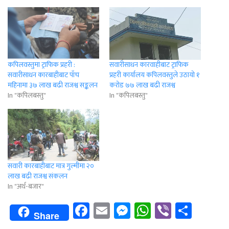
कपिलवस्तुमा ट्राफिक प्रहरी :
सवारीसाधन कारवाहीबाट ट्राफिक
सवारीसाधन कारबाहीबाट पाँच
प्रहरी कार्यालय कपिलवस्तुले उठायाे १
महिनामा ३७ लाख बढी राजश्व सङ्कलन
करोड ७७ लाख बढी राजश्व
In "कपिलबस्तु"
In "कपिलबस्तु"
सवारी कारबाहीबाट मात्र गुल्मीमा २०
लाख बढी राजश्व संकलन
In "अर्थ-बजार"
Facebook
Email
Messenger
WhatsApp
Viber
Shar
Share