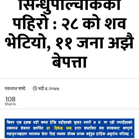
सिन्धुपाल्चोकको
पहिरो : २८ को शव
भेटियो, ११ जना अझै
बेपत्ता
पवनराज पाण्डे
भदौ ४, २०७७
108
Shares