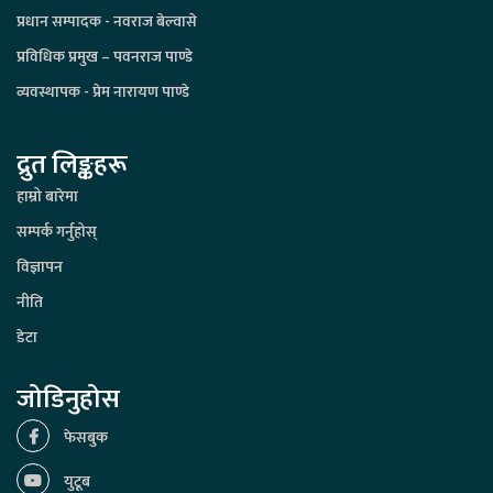
प्रधान सम्पादक - नवराज बेल्वासे
प्रविधिक प्रमुख – पवनराज पाण्डे
व्यवस्थापक - प्रेम नारायण पाण्डे
द्रुत लिङ्कहरू
हाम्रो बारेमा
सम्पर्क गर्नुहोस्
विज्ञापन
नीति
डेटा
जोडिनुहोस
फेसबुक
युटूब