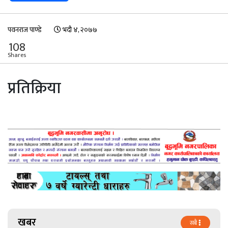
पवनराज पाण्डे
भदौ ४, २०७७
108
Shares
प्रतिक्रिया
खबर
सबै