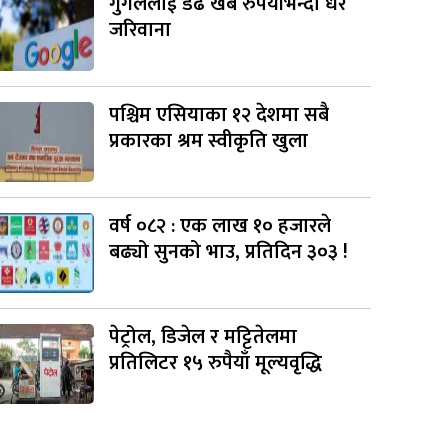
गुगललाई डेढ खर्ब रुपैयाँभन्दा धेरै
जरिवाना
पश्चिम एसियाका १२ देशमा सबै
प्रकारका श्रम स्वीकृति खुला
वर्ष ०८२ : एक लाख १० हजारले
बढ्यो सुनको भाउ, प्रतिदिन ३०३ !
पेट्रोल, डिजेल र मट्टितेलमा
प्रतिलिटर १५ रुपैयाँ मूल्यवृद्धि