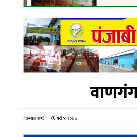
वाणगंग
पवनराज पाण्डे
भदौ ४, २०७७