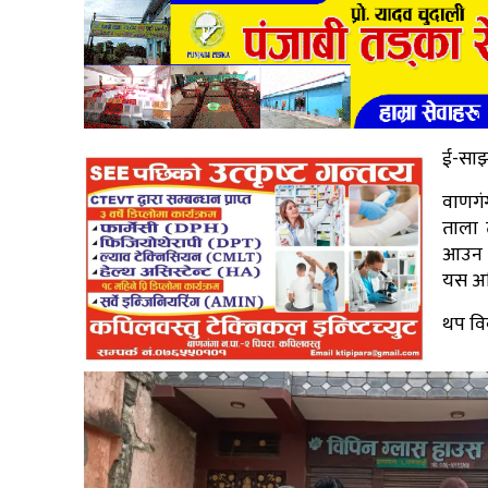
ई-साझ
वाणगं
ताला 
आउन ब
यस अघ
थप व