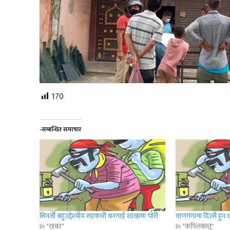
170
-सम्बन्धित समाचार
सिनर्जी बहुउद्देश्यीय सहकारी बनगाई शाखामा चोरी
वाणगंगामा दिउसै हुन 
In "खबर"
In "कपिलबस्तु"