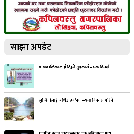
साझा अपडेट
बालबालिकालाई दिइने गृहकार्य – एक विमर्श
लुम्बिनीलाई ‘बर्थिङ हब’का रूपमा विकास गरिने
गुल्मीमा स्क्रब टाइफसबाट एक महिलाको मृत्यु