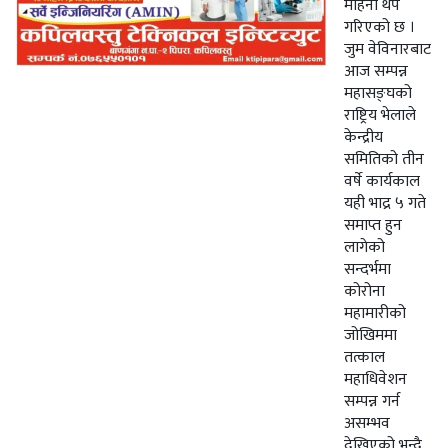
महिना थप
गरिएको छ ।
जुम वेविनारबाट
आज सम्पन्न
महासङ्घको
राष्ट्रिय भेलाले
केन्द्रीय
समितिको तीन
वर्षे कार्यकाल
यही भाद्र ५ गते
समाप्त हुन
लागेको
सन्दर्भमा
कोरोना
महामारीको
जोखिममा
तत्काल
महाधिवेशन
सम्पन्न गर्न
असम्भव
देखिएको भन्दै