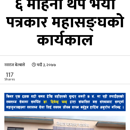
६ महिना थप भयो
पत्रकार महासङ्घको
कार्यकाल
नवराज बेल्बासे
भदौ ३, २०७७
117
Shares