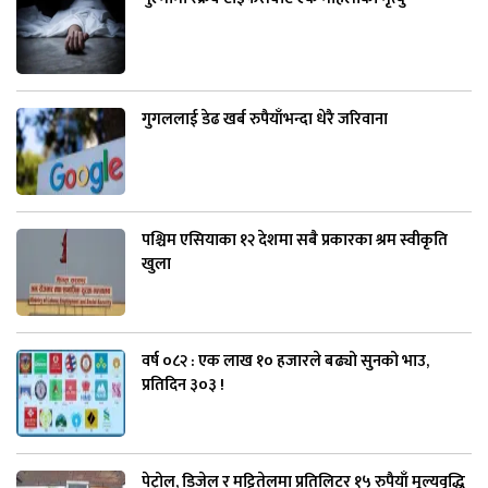
गुगललाई डेढ खर्ब रुपैयाँभन्दा धेरै जरिवाना
पश्चिम एसियाका १२ देशमा सबै प्रकारका श्रम स्वीकृति
खुला
वर्ष ०८२ : एक लाख १० हजारले बढ्यो सुनको भाउ,
प्रतिदिन ३०३ !
पेट्रोल, डिजेल र मट्टितेलमा प्रतिलिटर १५ रुपैयाँ मूल्यवृद्धि