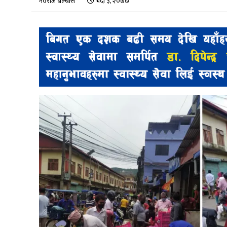
नवराज बेल्बासे
भदौ ३, २०७७