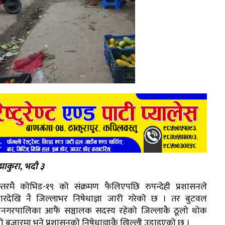
ाकुरा, भदौ ३
स्तरमै कोभिड-१९ को संक्रमण फैलिएपछि रुपन्देही प्रशासनले
ारदेखि नै जिल्लाभर निषेधाज्ञा जारी गरेको छ । तर बुटवल
नगरपालिका आफैं सञ्चालक सदस्य रहेको जिल्लाकै ठूलो थोक
ी बजारमा भने प्रशासनको निषेधाज्ञाकै खिल्ली उडाइएको छ ।