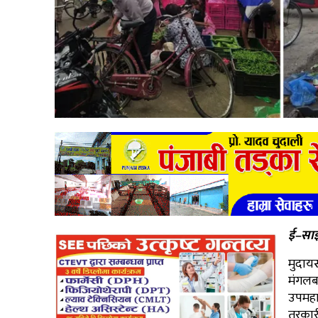
ई–साझ
मुदाय
मंगलब
उपमहा
तरकार