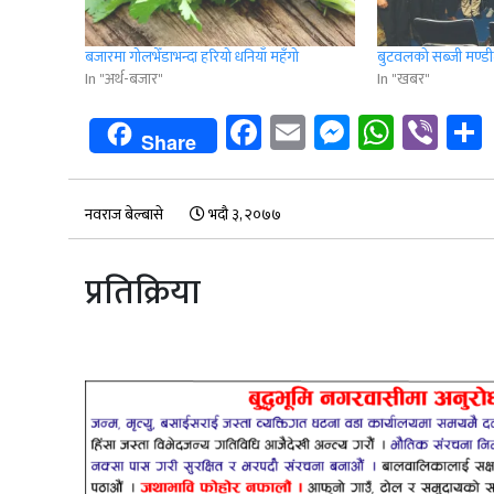
बजारमा गोलभेँडाभन्दा हरियो धनियाँ महँगो
बुटवलको सब्जी मण्ड
In "अर्थ-बजार"
In "खबर"
Facebook
Email
Messenge
Whats
Vib
Share
नवराज बेल्बासे
भदौ ३, २०७७
प्रतिक्रिया