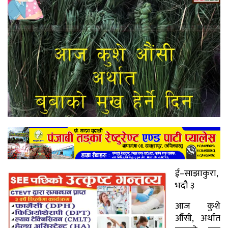
ई–साझाकुरा,
भदौ ३
आज कुशे
औँसी, अर्थात