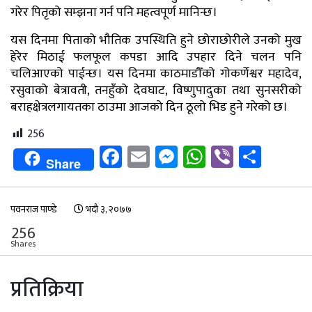
गरेर पितृको सम्झना गर्न पनि महत्वपूर्ण मानिन्छ।
यस दिनमा पिताको भौतिक उपस्थिति हुने छोराछोरीले उनको मुख
हेरेर मिठाई फलफूल कपडा आदि उपहार दिने चलन पनि
चलिआएको पाईन्छ। यस दिनमा काठमाडौँको गोकर्णेश्वर महादेव,
रसुवाको बेत्रावती, तनहुँको देवघाट, विष्णुपादुका तथा सुनसरीको
बराहक्षेत्रलगायतका ठाउमा आजको दिन ठूलो भिड हुने गरेको छ।
256
Facebook
Email
Messenger
WhatsApp
Viber
Shar
Share
पवनराज पाण्डे
भदौ ३, २०७७
256
Shares
प्रतिक्रिया