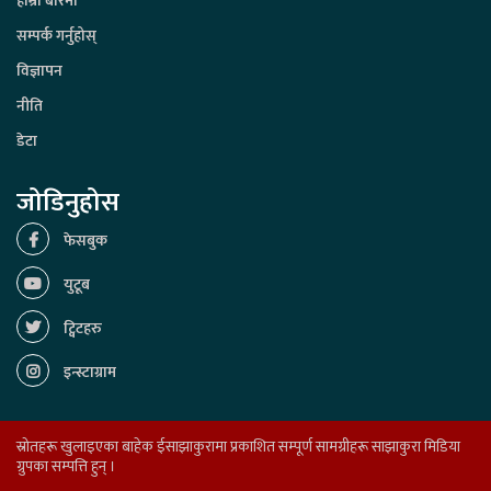
हाम्रो बारेमा
सम्पर्क गर्नुहोस्
विज्ञापन
नीति
डेटा
जोडिनुहोस
फेसबुक
युटूब
ट्विटहरु
इन्स्टाग्राम
स्रोतहरू खुलाइएका बाहेक ईसाझाकुरामा प्रकाशित सम्पूर्ण सामग्रीहरू साझाकुरा मिडिया
ग्रुपका सम्पत्ति हुन् ।