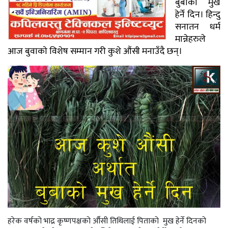
बुबाको मुख
हेर्ने दिन। हिन्दु
सनातन धर्म
मान्नेहरुले
आज बुवाकाे विशेष सम्मान गरी कुशे औंसी मनाउँदै छन्।
हरेक वर्षको भाद्र कृष्णपक्षको औँसी तिथिलाई पिताको मुख हेर्ने दिनको