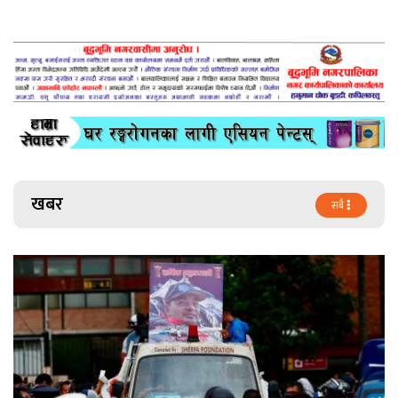
खबर
सबै