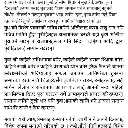
रुपमा मनाउने गरेका छन्। कुशे औँसीमा पिताको मुख हेर्ने, अर्थात बुवा
दिवसको रूपमा मनाई बुवालाई विशेष सम्मान गर्ने र आमाबाबु नहुनेले
तीर्थमा गोकर्ण र विष्णुपादुकामा श्राद्ध, तर्पण, दान, पुण्य तर्पण दिई सिदा
दान गर्दा पितृको आर्शिवाद प्राप्त हुने धार्मिक विश्वास रहेको छ।
कुशको विशेष प्रकारको पवित्र मानिने औँठीलाइ घरमा राख्नु मात्र पनि
पवित्र मानिने हुँदा पुरोहितहरू यजमानका घरघरै यही कुशे औँसीमा
र्पुयाउने गर्छन् र यजमानहरूले पनि सिदा दक्षिणा आदि द्वारा
पुरोहितलाई सम्मान गर्दछन्।
बुबा जो कहिले अभिभावक बनेर, कहिले कहिले असल शिक्षक बनेर,
कहिले साथी बनेर र कहिले प्रेरणाको स्रोत बनेर हरेक पिताले आफ्ना
छोराछोरीको भविष्यलाई सफल बनाउन लागिपरेका हुन्छन्।
संसारका हरेक नयाँ चिजहरुसँग घुलमिल गराउन, उनीहरुलाई सही
मार्गमा लैजान र सन्तानका आवश्यकतालाई आफ्नो भन्दा पहिलो
प्राथमिकता दिएर पुरा गराउन सधैँ आमाबुवाले प्रयास गरिरहन्छन्।
सन्तान जतिनै ठुलो भए पनि बुबाआमाको लागि भने आफ्ना सन्तान
सधैभरि सानो र प्रिय रहन्छन्।
बुवाको यही त्याग, प्रेमलाइृ सम्मान गर्नको लागी पनि आको दिनलाई
विशेष रुपमा मनाउने गरिएको छ । कुशेऔँसी तिथिहरुलाई विशेष