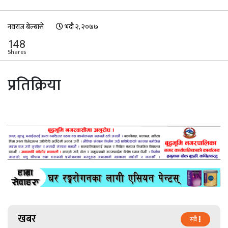
नवराज बेल्बासे
भदौ २, २०७७
148
Shares
प्रतिक्रिया
खबर
सबै