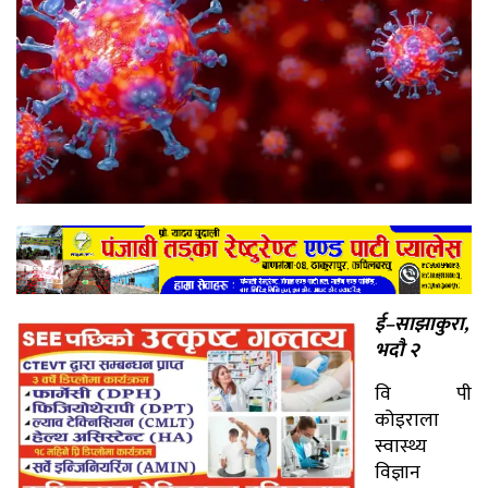
ई–साझाकुरा,
भदौ २
वि पी
कोइराला
स्वास्थ्य
विज्ञान