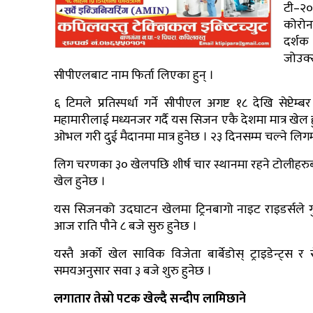
टी–२० 
कोरोना
दर्शक
जोउक
सीपीएलबाट नाम फिर्ता लिएका हुन् ।
६ टिमले प्रतिस्पर्धा गर्ने सीपीएल अगष्ट १८ देखि सेप्टे
महामारीलाई मध्यनजर गर्दै यस सिजन एकै देशमा मात्र खेल हुन
ओभल गरी दुई मैदानमा मात्र हुनेछ । २३ दिनसम्म चल्ने लिग
लिग चरणका ३० खेलपछि शीर्ष चार स्थानमा रहने टोलीह
खेल हुनेछ ।
यस सिजनको उदघाटन खेलमा ट्रिनबागो नाइट राइडर्सले गु
आज राति पौने ८ बजे सुरु हुनेछ ।
यस्तै अर्को खेल साविक विजेता बार्बेडोस् ट्राइडेन्ट्स 
समयअनुसार सवा ३ बजे शुरु हुनेछ ।
लगातार तेस्रो पटक खेल्दै सन्दीप लामिछाने