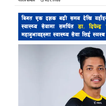
नवराज बेल्बासे
भदौ २, २०७७