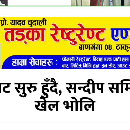
ुरु हुँदै, सन्दीप स
खेल भोलि