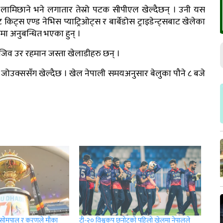
ीप लामिछाने भने लगातार तेस्रो पटक सीपीएल खेल्दैछन् । उनी यस
ट्स एण्ड नेभिस प्याट्रिओट्स र बार्बेडोस ट्राइडेन्ट्सबाट खेलेका
 अनुबन्धित भएका हुन् ।
मुजिव उर रहमान जस्ता खेलाडीहरु छन् ।
 जोउक्ससँग खेल्दैछ । खेल नेपाली समयअनुसार बेलुका पौने ८ बजे
 सोमपाल र करणले मौका
टी-२० विश्वकप छनोटको पहिलो खेलमा नेपालले