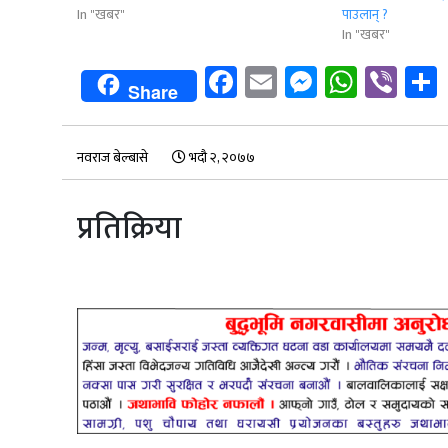
In "खबर"
पाउलान् ?
In "खबर"
Facebook
Email
Messenge
Whats
Vib
Share
नवराज बेल्बासे
भदौ २, २०७७
प्रतिक्रिया