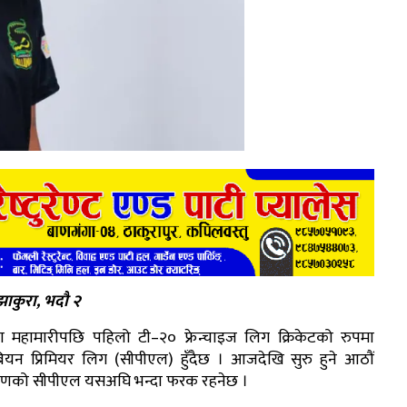
ाकुरा, भदौ २
ा महामारीपछि पहिलो टी–२० फ्रेन्चाइज लिग क्रिकेटको रुपमा
ेबियन प्रिमियर लिग (सीपीएल) हुँदैछ । आजदेखि सुरु हुने आठौं
रणको सीपीएल यसअघि भन्दा फरक रहनेछ ।