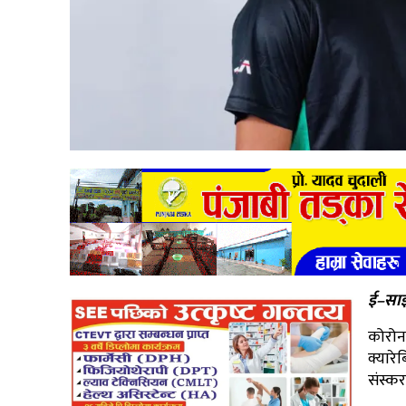
ई–साझ
कोरोन
क्यार
संस्क