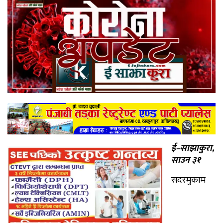
ई–साझाकुरा,
साउन ३१
सदरमुकाम