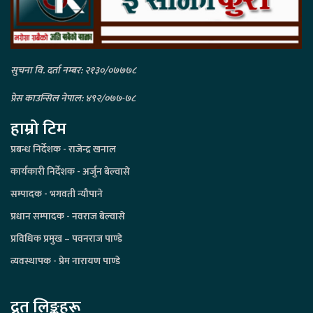
सुचना वि. दर्ता नम्बर: २१३०/०७७७८
प्रेस काउन्सिल नेपाल: ४९२/०७७-७८
हाम्रो टिम
प्रबन्ध निर्देशक - राजेन्द्र खनाल
कार्यकारी निर्देशक - अर्जुन बेल्वासे
सम्पादक - भगवती न्यौपाने
प्रधान सम्पादक - नवराज बेल्वासे
प्रविधिक प्रमुख – पवनराज पाण्डे
व्यवस्थापक - प्रेम नारायण पाण्डे
द्रुत लिङ्कहरू