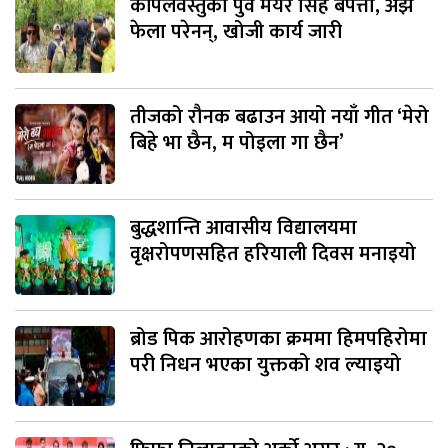
कपिलवस्तुका पुर्व मेयर सिंह बेपत्ता, अझै
फेला परेनन्, खोजी कार्य जारी
तीजको रौनक बढाउन आयो नयाँ गीत ‘मेरो
बिहे भा छैन, म पोइला गा छैन’
बुद्धशान्ति आवासीय विद्यालयमा
वृक्षरोपणसहित हरियाली दिवस मनाइयो
ब्रोड पिक आरोहणका क्रममा हिमपहिरोमा
परी निधन भएका युक्तको शव ल्याइयो