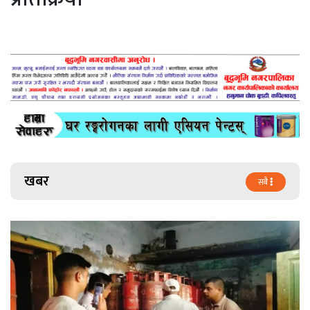
खबर
सबै