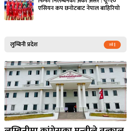
फिफा निलम्बनको अर्को असर : यू–२०
एसियन कप छनोटबाट नेपाल बाहिरियो
लुम्बिनी प्रदेश
सबै
लुम्बिनीमा कांग्रेसका मन्त्रीले तत्काल