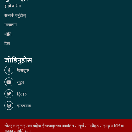
हाम्रो बारेमा
सम्पर्क गर्नुहोस्
विज्ञापन
नीति
डेटा
जोडिनुहोस
फेसबुक
युटूब
ट्विटहरु
इन्स्टाग्राम
स्रोतहरू खुलाइएका बाहेक ईसाझाकुरामा प्रकाशित सम्पूर्ण सामग्रीहरू साझाकुरा मिडिया
ग्रुपका सम्पत्ति हुन् ।