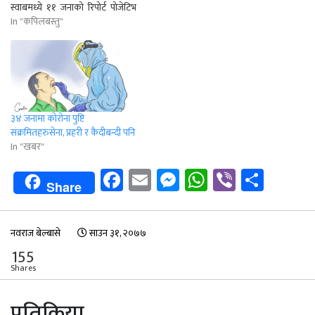
स्वाबमध्ये ११ जनाको रिपोर्ट पोजेटिभ
आएको हो । वाणगंगा नगरपालिका
In "कपिलबस्तु"
स्वास्थ्य शाखा प्रमुख ठगराज पौडेलका
अनुसार सबैभन्दा धेरै वडा नम्बर १ मा ४
जनामा कोरोना संक्रमण पृष्टि भएको…
३४ जनामा कोरोना पुष्टि
संक्रमितहरुसेना, प्रहरी र कैदीबन्दी पनि
In "खबर"
Facebook
Email
Messenger
WhatsApp
Viber
Shar
Share
नवराज बेल्बासे
साउन ३१, २०७७
155
Shares
प्रतिक्रिया