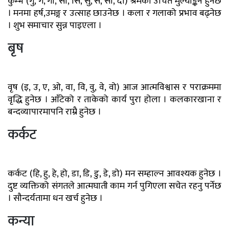
कुम्भ (गु, गे, गो, सा, सि, सु, से, सो, दा) श्रमको उचित मुल्याङ्कन हुनेछ
। मनमा हर्ष,उमङ्ग र उत्साह छाउनेछ । कला र गलाको प्रभाव बढ्नेछ
। शुभ समाचार सुन्न पाइएला ।
बृष
वृष (इ, उ, ए, ओ, वा, वि, वु, वे, वो) आज आत्मविश्वास र पराक्रममा
वृद्धि हुनेछ । आँटेको र ताकेको कार्य पुरा होला । कलकारखाना र
बन्दव्यापारमापनि राम्रै हुनेछ ।
कर्कट
कर्कट (हि, हु, हे, हो, डा, डि, डु, डे, डो) मन सम्हाल्न आवश्यक हुनेछ ।
दुष्ट व्यक्तिको संगतले आत्मघाती काम गर्न पुगिएला सचेत रहनु पर्नेछ
। सौन्दर्यतामा धन खर्च हुनेछ ।
कन्या