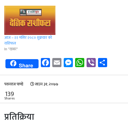
आज – २२ मंसिर २०८० शुक्रवार को
राशिफल
In "खबर"
Facebook
Email
Messenger
WhatsApp
Viber
Shar
Share
पवनराज पाण्डे
साउन ३१, २०७७
139
Shares
प्रतिक्रिया