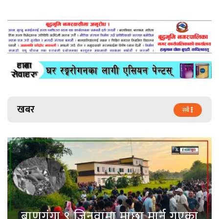
खबर
सबै
बाणगंगा ९ जिनुवामा माछा मार्न गएका