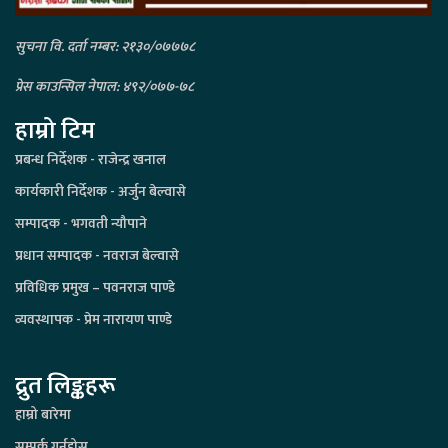
सुचना वि. दर्ता नम्बर: २१३०/०७७७८
प्रेस काउन्सिल नेपाल: ४९२/०७७-७८
हाम्रो टिम
प्रबन्ध निर्देशक - राजेन्द्र खनाल
कार्यकारी निर्देशक - अर्जुन बेल्वासे
सम्पादक - भगवती न्यौपाने
प्रधान सम्पादक - नवराज बेल्वासे
प्रविधिक प्रमुख – पवनराज पाण्डे
व्यवस्थापक - प्रेम नारायण पाण्डे
द्रुत लिङ्कहरू
हाम्रो बारेमा
सम्पर्क गर्नुहोस्