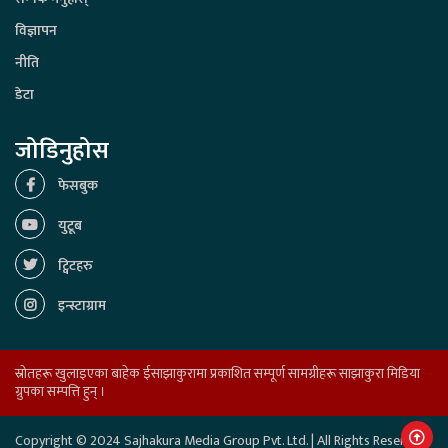
विज्ञापन
नीति
डेटा
जोडिनुहोस
फेसबुक
युटूब
ट्विटहरु
इन्स्टाग्राम
स्रोतहरू खुलाइएका बाहेक ईसाझाकुरामा प्रकाशित सम्पूर्ण सामग्रीहरू साझाकुरा मिडिया
ग्रुपका सम्पत्ति हुन् ।
Copyright © 2024 Sajhakura Media Group Pvt. Ltd. | All Rights Reserved.