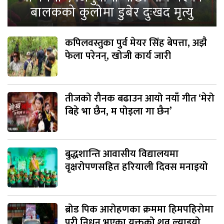
बालकको कुलोमा डुबेर दुःखद मृत्यु
कपिलवस्तुका पुर्व मेयर सिंह बेपत्ता, अझै
फेला परेनन्, खोजी कार्य जारी
तीजको रौनक बढाउन आयो नयाँ गीत ‘मेरो
बिहे भा छैन, म पोइला गा छैन’
बुद्धशान्ति आवासीय विद्यालयमा
वृक्षरोपणसहित हरियाली दिवस मनाइयो
ब्रोड पिक आरोहणका क्रममा हिमपहिरोमा
परी निधन भएका युक्तको शव ल्याइयो