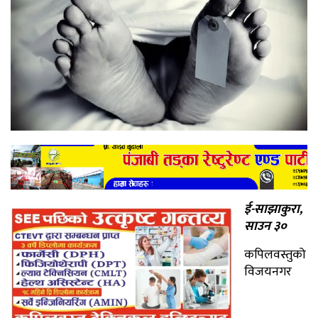
ई-साझाकुरा,
साउन ३०
कपिलवस्तुको
विजयनगर