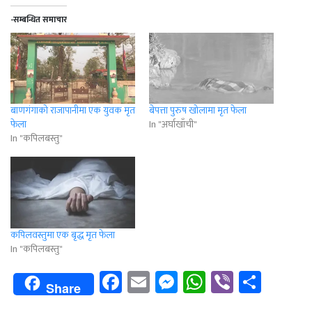
-सम्बन्धित समाचार
बाणगंगाको राजापानीमा एक युवक मृत
बेपत्ता पुरुष खोलामा मृत फेला
फेला
In "अर्घाखाँची"
In "कपिलबस्तु"
कपिलवस्तुमा एक बृद्ध मृत फेला
In "कपिलबस्तु"
Facebook
Email
Messenger
WhatsApp
Viber
Shar
Share