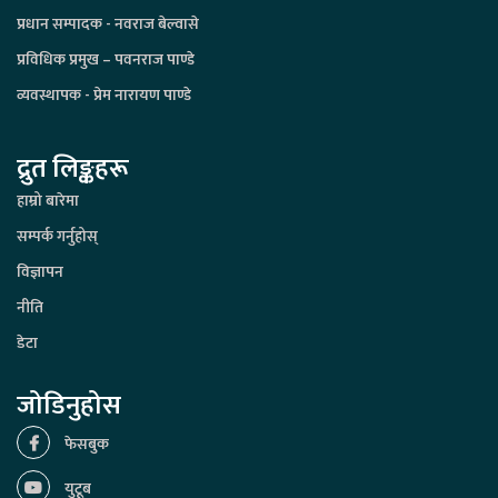
प्रधान सम्पादक - नवराज बेल्वासे
प्रविधिक प्रमुख – पवनराज पाण्डे
व्यवस्थापक - प्रेम नारायण पाण्डे
द्रुत लिङ्कहरू
हाम्रो बारेमा
सम्पर्क गर्नुहोस्
विज्ञापन
नीति
डेटा
जोडिनुहोस
फेसबुक
युटूब