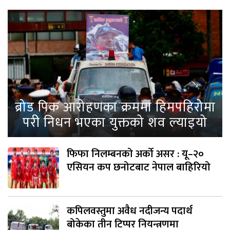
ब्रोड पिक आरोहणका क्रममा हिमपहिरोमा
परी निधन भएका युक्तको शव ल्याइयो
फिफा निलम्बनको अर्को असर : यू–२०
एसियन कप छनोटबाट नेपाल बाहिरियो
कपिलवस्तुमा अवैध नदीजन्य पदार्थ
बोकेका तीन टिप्पर नियन्त्रणमा