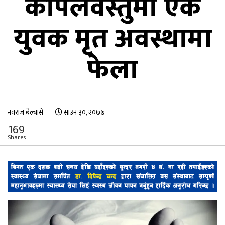
कपिलवस्तुमा एक
युवक मृत अवस्थामा
फेला
नवराज बेल्बासे
साउन ३०, २०७७
169
Shares