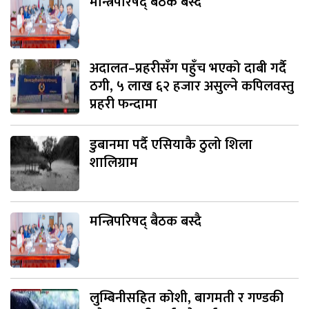
मन्त्रिपरिषद् बैठक बस्दै
अदालत–प्रहरीसँग पहुँच भएको दाबी गर्दै
ठगी, ५ लाख ६२ हजार असुल्ने कपिलवस्तु
प्रहरी फन्दामा
डुबानमा पर्दै एसियाकै ठुलो शिला
शालिग्राम
मन्त्रिपरिषद् बैठक बस्दै
लुम्बिनीसहित कोशी, बागमती र गण्डकी