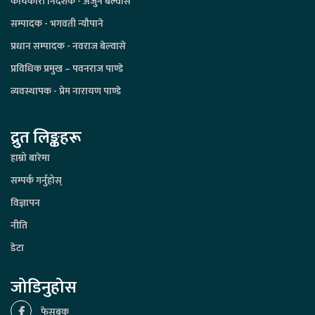
कार्यकारी निर्देशक - अर्जुन बेल्वासे
सम्पादक - भगवती न्यौपाने
प्रधान सम्पादक - नवराज बेल्वासे
प्रविधिक प्रमुख – पवनराज पाण्डे
व्यवस्थापक - प्रेम नारायण पाण्डे
द्रुत लिङ्कहरू
हाम्रो बारेमा
सम्पर्क गर्नुहोस्
विज्ञापन
नीति
डेटा
जोडिनुहोस
फेसबुक