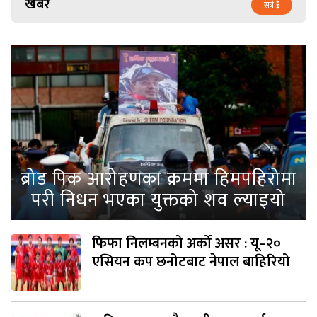
खबर
सबै
ब्रोड पिक आरोहणका क्रममा हिमपहिरोमा
परी निधन भएका युक्तको शव ल्याइयो
फिफा निलम्बनको अर्को असर : यू–२०
एसियन कप छनोटबाट नेपाल बाहिरियो