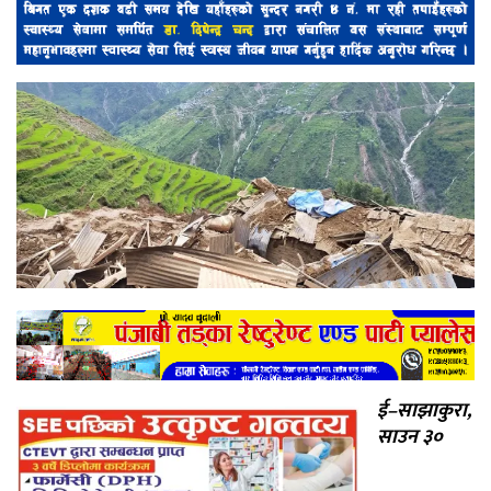
ई–साझाकुरा,
साउन ३०