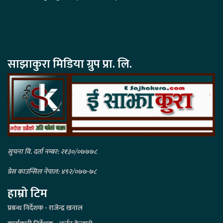
साझाकुरा मिडिया ग्रुप प्रा. लि.
सुचना वि. दर्ता नम्बर: २१३०/०७७७८
प्रेस काउन्सिल नेपाल: ४९२/०७७-७८
हाम्रो टिम
प्रबन्ध निर्देशक - राजेन्द्र खनाल