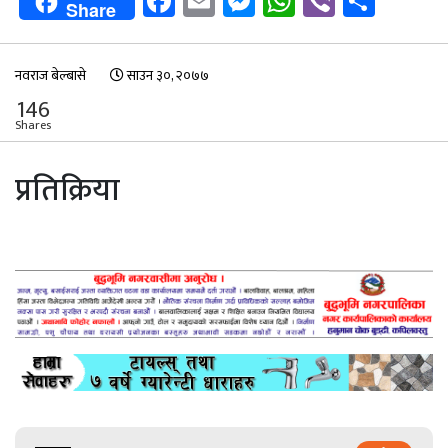
Facebook
Email
Messenger
WhatsApp
Viber
Shar
Share
नवराज बेल्बासे
साउन ३०, २०७७
146
Shares
प्रतिक्रिया