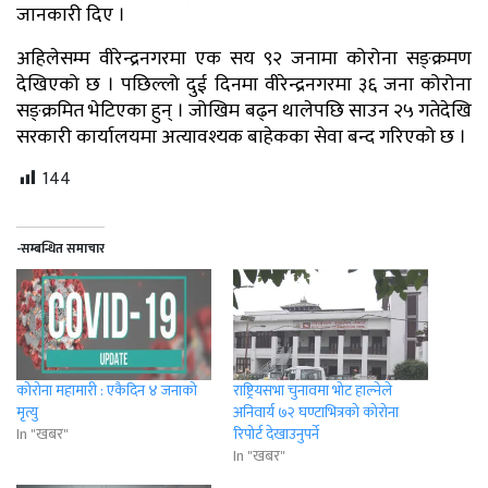
जानकारी दिए ।
अहिलेसम्म वीरेन्द्रनगरमा एक सय ९२ जनामा कोरोना सङ्क्रमण
देखिएको छ । पछिल्लो दुई दिनमा वीरेन्द्रनगरमा ३६ जना कोरोना
सङ्क्रमित भेटिएका हुन् । जोखिम बढ्न थालेपछि साउन २५ गतेदेखि
सरकारी कार्यालयमा अत्यावश्यक बाहेकका सेवा बन्द गरिएको छ ।
144
-सम्बन्धित समाचार
कोरोना महामारी : एकैदिन ४ जनाको
राष्ट्रियसभा चुनावमा भोट हाल्नेले
मृत्यु
अनिवार्य ७२ घण्टाभित्रको कोरोना
In "खबर"
रिपोर्ट देखाउनुपर्ने
In "खबर"