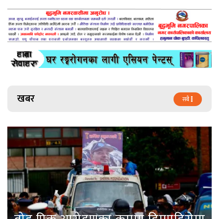
खबर
सबै