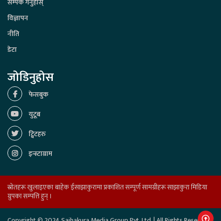
सम्पर्क गर्नुहोस्
विज्ञापन
नीति
डेटा
जोडिनुहोस
फेसबुक
युटूब
ट्विटहरु
इन्स्टाग्राम
स्रोतहरू खुलाइएका बाहेक ईसाझाकुरामा प्रकाशित सम्पूर्ण सामग्रीहरू साझाकुरा मिडिया
ग्रुपका सम्पत्ति हुन् ।
Copyright © 2024 Sajhakura Media Group Pvt. Ltd. | All Rights Reserved.