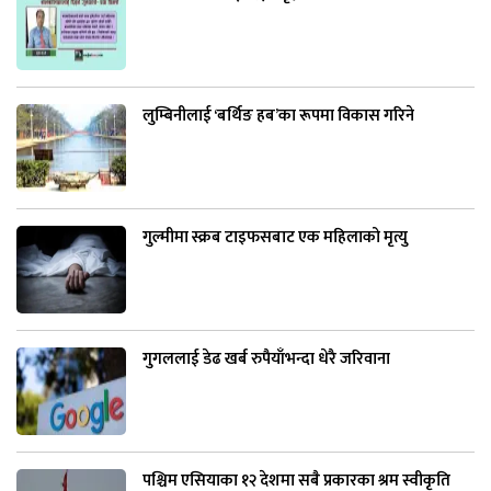
लुम्बिनीलाई ‘बर्थिङ हब’का रूपमा विकास गरिने
गुल्मीमा स्क्रब टाइफसबाट एक महिलाको मृत्यु
गुगललाई डेढ खर्ब रुपैयाँभन्दा धेरै जरिवाना
पश्चिम एसियाका १२ देशमा सबै प्रकारका श्रम स्वीकृति