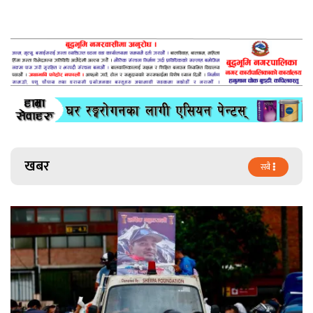
खबर
सबै