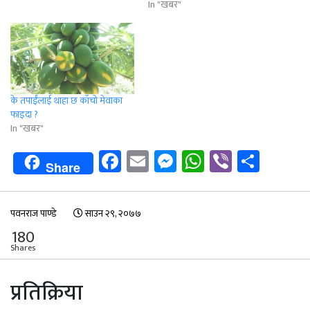
In "खबर"
के तपाईँलाई थाहा छ काँचो मेवाका
फाइदा ?
In "खबर"
Facebook
Email
Messenger
WhatsApp
Viber
Shar
Share
पवनराज पाण्डे
साउन २९, २०७७
180
Shares
प्रतिक्रिया