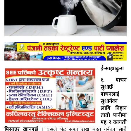
ई-साझाकुरा
१. पाचन
सुधार्छ
पाचनलाई
सुधार्नका
लागि बिहान
तातो पानीमा
मह र कागती
मिसाएर खानुपर्छ ।
यसले पेट सफा राख्न मद्दत गर्नुका साथै