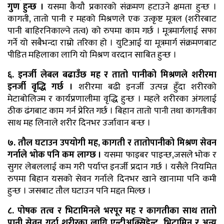
गुण हुन्छ ।
यसमा कैयौ प्रकारको संक्रमण हटाउने क्षमता हुन्छ ।
कागती, तातो पानी र महको मिश्रणले एक उत्कृष्ट मूत्रल (शरीरबाट
पानी बाहिरनिकाल्ने तत्व) को रुपमा काम गर्छ । मूत्रमार्गलाई सफा
गर्ने यो सबैभन्दा राम्रो तरिका हो । युटिआई या मूत्रमार्ग संक्रमणबाट
पीडित महिलाका लागि यो मिश्रण वरदान साबित हुन्छ ।
६. इनर्जी लेबल बढाउँछ मह र तातो पानीको मिश्रणले शरीरमा
इनर्जी वृद्धि गर्छ ।
शरीरमा बढी इनर्जी उत्पन्न हुँदा शरीरको
मेटाबोलिज्म र कार्यप्रणालीमा वृद्धि हुन्छ । महले शरीरका अंगलाई
ठीक ढंगबाट काम गर्न प्रेरित गर्छ । बिहान तातो पानी तथा कागतीका
साथ मह लिनाले शरीर दिनभर उर्जावान बन्छ ।
७. तौल घटाउन उपयोगी मह, कागती र तातोपानीको मिश्रण सेवन
गर्नाले भोक पनि कम लाग्छ ।
यसमा फाइबर पाइन्छ,जसले भोक र
सुगर लेबललाई कम गरी पर्याप्त इनर्जी प्रदान गर्छ । यसैले नियमित
रुपमा बिहान यसको सेवन गर्नाले दिनभर खाने खानामा पनि कमी
हुन्छ । जसबाट तौल घटाउन पनि मद्दत मिल्छ ।
८. पोषक तत्व र भिटामिनले भरपूर मह र कागतीका साथ तातो
पानी सेवन गर्दा शरीरका लागि एन्टीअक्सिडेन्ट, भिटामिन र अन्य