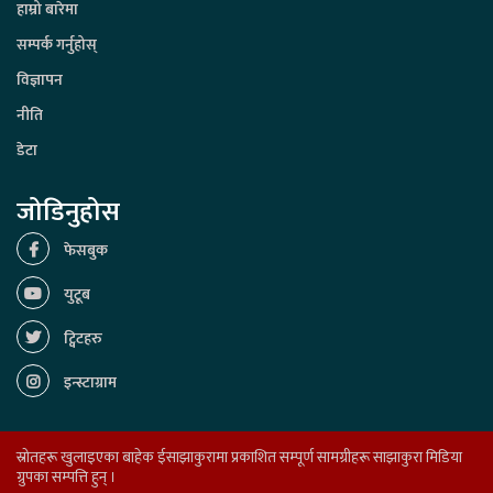
हाम्रो बारेमा
सम्पर्क गर्नुहोस्
विज्ञापन
नीति
डेटा
जोडिनुहोस
फेसबुक
युटूब
ट्विटहरु
इन्स्टाग्राम
स्रोतहरू खुलाइएका बाहेक ईसाझाकुरामा प्रकाशित सम्पूर्ण सामग्रीहरू साझाकुरा मिडिया
ग्रुपका सम्पत्ति हुन् ।