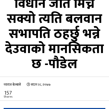
विधान जति मिच्न
सक्यो त्यति बलवान
सभापति ठहर्छु भन्ने
देउवाको मानसिकता
छ -पौडेल
नवराज बेल्बासे
साउन २८, २०७७
157
Shares