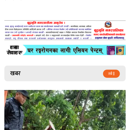
खबर
सबै