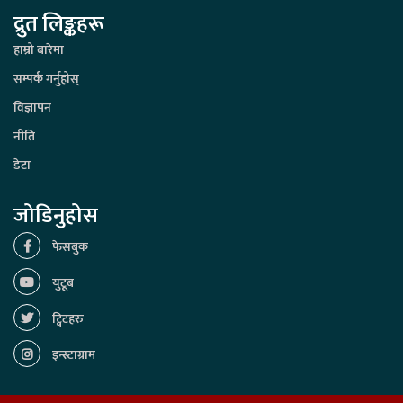
द्रुत लिङ्कहरू
हाम्रो बारेमा
सम्पर्क गर्नुहोस्
विज्ञापन
नीति
डेटा
जोडिनुहोस
फेसबुक
युटूब
ट्विटहरु
इन्स्टाग्राम