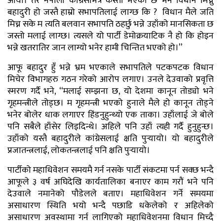
आयौं। तर नेपाली कांग्रेसभित्र कस्तो भएको छ भने विधान मिच्नु
बहादुरी हो जस्तै हाम्रो सभापतिलाई लाग्छ कि ? विधान मैले जति
मिच्न सके म त्यति बलवान सभापति ठहर्छु भन्ने उहाँको मानसिकता छ
जस्तो मलाई लाग्छ। त्यसले यो पार्टी डेमोक्रयाटिक नै हो कि होइन
भन्ने खतरातिर जान लाग्यो भनेर हामी चिन्तित भएको हो।’’
आफू बहादुर हुँ भन्ने भ्रम भएकाले सभापतिले पटकपटक विधान
मिचेर विभागहरु गठन गरेको आरोप लगाए। उनले देउवाको प्रवृत्ति
स्मरण गर्दै भने, ‘‘मलाई सम्झना छ, यो देशमा कानून तोड्यो भने
गृहमन्त्रीले तोड्छ। म गृहमन्त्री भएको हुनाले मैले हो कानून तोड्ने
भनेर बोलेर धाक लगाएर हिंडनुहुन्थ्यो एक ताका। उहाँलाई जे बोले
पनि सबैले हाँसेर लिइदिन्थे। अहिले पनि उहाँ त्यही गर्दै हुनुहुन्छ।
उहाँको यस्तै बहादुरीले कांग्रेसलाई क्षति पुर्‍यायो। यो बहादुरीले
प्रजातन्त्रलाई, लोकतन्त्रलाई पनि क्षति पुर्‍यायो।
पार्टीको महाधिवेशन समयमै गर्न नसके पार्टी संकटमा पर्न सक्छ भन्दै
आफूले ३ वर्ष अघिदेखि कार्यतालिका बनाएर काम गरौं भने पनि
देउवाले नमानेको पौडेलले बताए। महाधिवेशन गर्ने समयमा
असाधारण स्थिति भयो भन्दै पछाडि धकेलेको र अहिलेको
असाधारण अवस्थामा गर्न लागिएको महाधिवेशनमा विधान मिच्दै