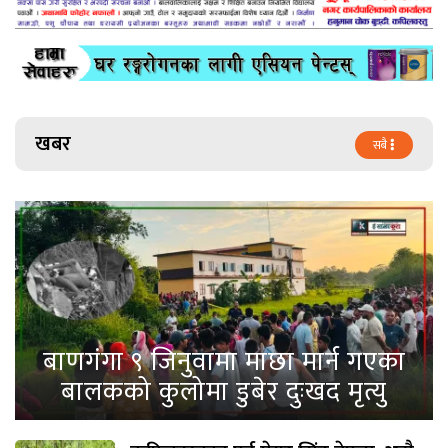
खबर
सबै
बाणगंगा ९ जिनुवामा माछा मार्न गएका
बालकको कुलोमा डुबेर दुःखद मृत्यु