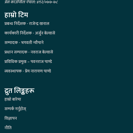
प्रेस काउन्सिल नेपाल: ४९२/०७७-७८
हाम्रो टिम
प्रबन्ध निर्देशक - राजेन्द्र खनाल
कार्यकारी निर्देशक - अर्जुन बेल्वासे
सम्पादक - भगवती न्यौपाने
प्रधान सम्पादक - नवराज बेल्वासे
प्रविधिक प्रमुख – पवनराज पाण्डे
व्यवस्थापक - प्रेम नारायण पाण्डे
द्रुत लिङ्कहरू
हाम्रो बारेमा
सम्पर्क गर्नुहोस्
विज्ञापन
नीति