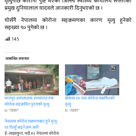
मृत्युपछि कोरोना पुष्टि भएको जिल्ला स्वास्थ्य कार्यालय सप्तरीका
प्रमुख दुनियालाल यादवले जानकारी दिनुभएको छ ।
योसँगै नेपालमा कोरोना सङ्क्रमणका कारण मृत्यु हुनेकाे
सङ्ख्या ९० पुगेको छ ।
145
-सम्बन्धित समाचार
भरतपुर अस्पतालमा उपचाररत एक
बाँकेमा ११ जना कोरोना संक्रमितको
कोरोना सङ्क्रमित पुरुषको मृत्यु
मृत्यु
In "खबर"
In "खबर"
नेपालमा कोरोना संक्रमणबाट हुने मृत्यु
दर दिनहुँ बढ्ने क्रम जारी
ई–साझाकुरा, भदौ १२ नेपालमा कोरोना