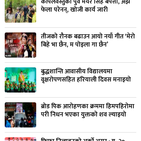
कपिलवस्तुका पुर्व मेयर सिंह बेपत्ता, अझै
फेला परेनन्, खोजी कार्य जारी
तीजको रौनक बढाउन आयो नयाँ गीत ‘मेरो
बिहे भा छैन, म पोइला गा छैन’
बुद्धशान्ति आवासीय विद्यालयमा
वृक्षरोपणसहित हरियाली दिवस मनाइयो
ब्रोड पिक आरोहणका क्रममा हिमपहिरोमा
परी निधन भएका युक्तको शव ल्याइयो