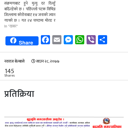
संक्रमणबाट हुने मृत्यु दर दिनहुँ
बढिरहेको छ । पछिल्लो पटक विभिन्न
जिल्लामा कोरोनाबाट १४ जनाको ज्यान
गएको छ । गत २४ घण्टामा मोरङ र
भक्तपुरका २–२, उदयपुर, चितवन, पर्सा,
In "खबर"
धनुषा, रुपन्देही, मकवानपुर, कास्की,
Facebook
Email
Messenger
WhatsApp
Viber
Shar
गोरखा, सिरहा र झापका एक(एक
Share
जनाको मृत्यु भएको हो । धरानस्थित
बीपी…
नवराज बेल्बासे
साउन २८, २०७७
145
Shares
प्रतिक्रिया