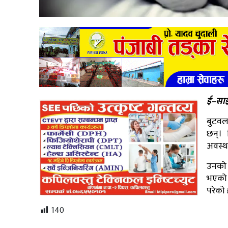
ई–साझ
बुटवल
छन्। 
अवस्थ
उनको 
भएको 
परेको 
140