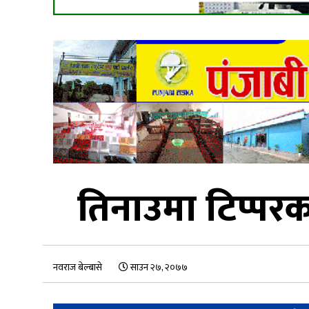
तिनाउमा टिप्पर
नवराज बेल्बासे
साउन २७, २०७७