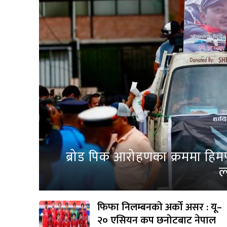
ब्रोड पिक आरोहणका क्रममा हिम
ल
फिफा निलम्बनको अर्को असर : यू–
२० एसियन कप छनोटबाट नेपाल