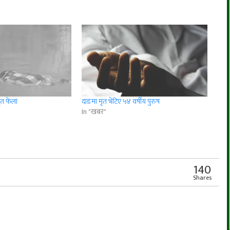
मृत फेला
दाङमा मृत भेटिए ५४ वर्षीय पुरुष
In "खबर"
r
App
er
Share
140
Shares