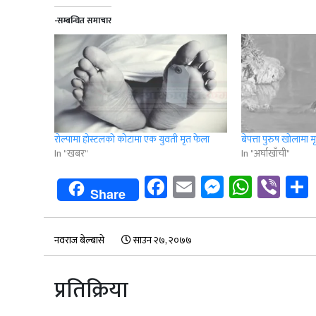
-सम्बन्धित समाचार
रोल्पामा होस्टलको कोटामा एक युवती मृत फेला
बेपत्ता पुरुष खोलामा 
In "खबर"
In "अर्घाखाँची"
Facebook
Email
Messenge
Whats
Vib
Share
नवराज बेल्बासे
साउन २७, २०७७
प्रतिक्रिया