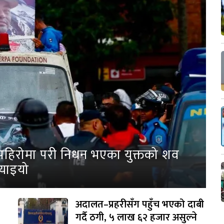
पहिरोमा परी निधन भएका युक्तको शव
्याइयो
अदालत–प्रहरीसँग पहुँच भएको दाबी
गर्दै ठगी, ५ लाख ६२ हजार असुल्ने