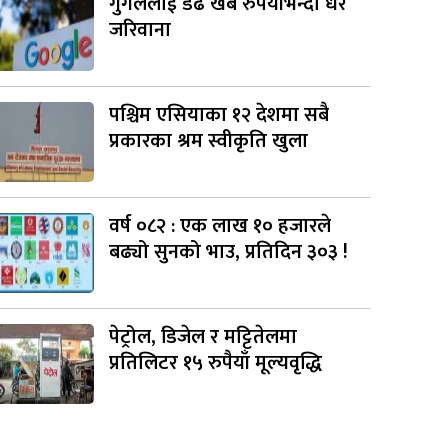
गुगललाई डेढ खर्ब रुपैयाँभन्दा धेरै
जरिवाना
पश्चिम एसियाका १२ देशमा सबै
प्रकारका श्रम स्वीकृति खुला
वर्ष ०८२ : एक लाख १० हजारले
बढ्यो सुनको भाउ, प्रतिदिन ३०३ !
पेट्रोल, डिजेल र मट्टितेलमा
प्रतिलिटर १५ रुपैयाँ मूल्यवृद्धि