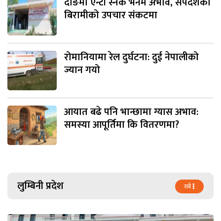
दाङमा एन्टी स्नेक भेनम अभाव, सर्पदंशका
बिरामीको उपचार संकटमा
रोमानियामा रेल दुर्घटना: दुई नेपालीको
ज्यान गयो
आयात बढे पनि भान्छामा ग्यास अभाव:
समस्या आपूर्तिमा कि वितरणमा?
लुम्बिनी प्रदेश
सबै