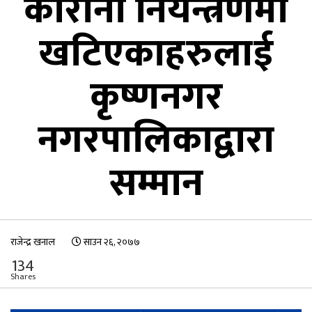
कोरोना नियन्त्रणमा
खटिएकाहरुलाई
कृष्णनगर
नगरपालिकाद्वारा
सम्मान
राजेन्द्र खनाल
साउन २६, २०७७
134
Shares