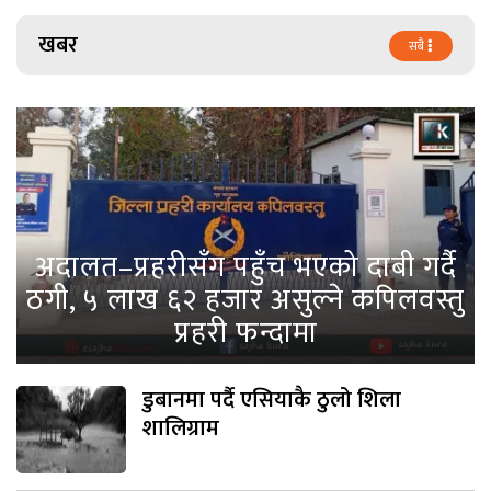
खबर
सबै
अदालत–प्रहरीसँग पहुँच भएको दाबी गर्दै
ठगी, ५ लाख ६२ हजार असुल्ने कपिलवस्तु
प्रहरी फन्दामा
डुबानमा पर्दै एसियाकै ठुलो शिला
शालिग्राम