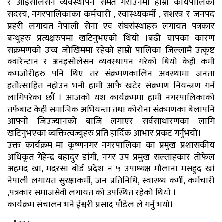
र आइसोलेसन व्यवस्थापन समेत गराउनमा हाम्रा कार्यपालिका
सदस्य, नगरपालिकाका कर्मचारी , स्वास्थ्यकर्मी , सशस्त्र र जनपद
प्रहरी लगायत नेपाली सेना एवं संघसंस्थाहरु लगायत पत्रकार
बन्धुहरु प्रत्यक्षरुपमा खटिनुभएको थियो ।बढी चापका कारण
संक्रमणको उच्च जोखिममा रहेको हाम्रो पालिका जिल्लामै उत्कृष्ट
क्वारेन्टान र अनइसोलेसन व्यवस्थापन गरेको थियो केही कमी
कमजोरीहरु पनि थिए तर संक्रमणकालिन अवस्थामा जनता
हतोेत्साहित नहोउन भनी हामी आफै खटेर संक्रमण नियन्त्रण गर्न
लागिपरेका छौं । आजको यश कार्यक्रममा हामी नगरपालिकाको
तर्फबाट केही समाजिक अभियन्ता तथा कोरोना संक्रमणका बेलापनि
आफ्नो जिउज्यानको बाजि लगाएर सर्वसाधारणका लागि
खटिनुभएका व्यक्तित्वज्युहरु प्रति हार्दिक आभार प्रकट गर्नुभयो।
उक्त कार्यक्रम मा कृष्णनगर नगरपालिका का प्रमुख प्रशासकीय
अधिकृत गेहेन्द्र बहादुर डांगी, नगर उप प्रमुख सल्लाहकार तोफेल
अहमद खां, मदरसा बोर्ड प्रदेश नं ५ उपाध्यक्ष मौलाना मसहुद खां
नेपाली लगायत सुरक्षाकर्मी, जन प्रतिनिधि, स्वास्थ्य कर्मी, कर्मचारी
,पत्रकार समाजसेवी लगायत को उपस्थित रहेको थियो ।
कार्यक्रम संचालन भने ईश्वरी प्रसाद पौडेल ले गर्नु भयो।