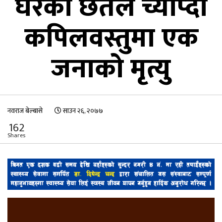
घरको छतले च्याप्दा
कपिलवस्तुमा एक
जनाको मृत्यु
नवराज बेल्बासे
साउन २६, २०७७
162
Shares