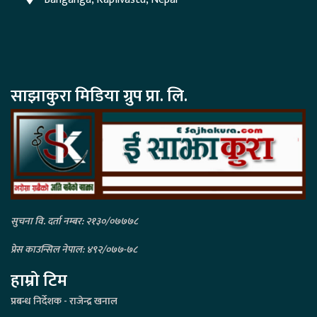
साझाकुरा मिडिया ग्रुप प्रा. लि.
सुचना वि. दर्ता नम्बर: २१३०/०७७७८
प्रेस काउन्सिल नेपाल: ४९२/०७७-७८
हाम्रो टिम
प्रबन्ध निर्देशक - राजेन्द्र खनाल