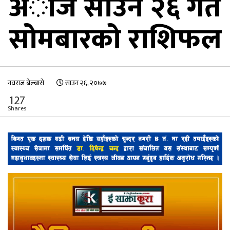
अाज साउन २६ गते
सोमबारको राशिफल
नवराज बेल्बासे
साउन २६, २०७७
127
Shares