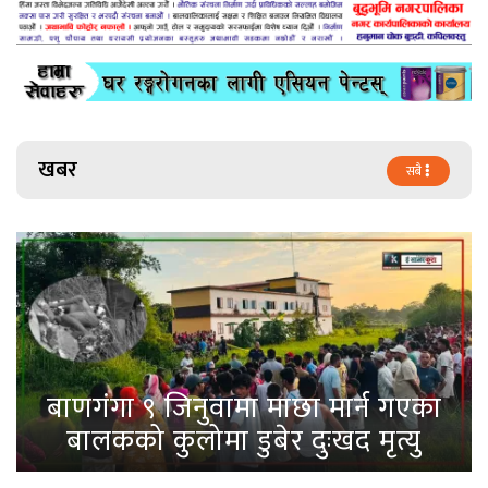
खबर
सबै
बाणगंगा ९ जिनुवामा माछा मार्न गएका
बालकको कुलोमा डुबेर दुःखद मृत्यु