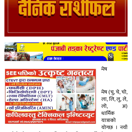
मेष
मेष (चु, चे, चो,
ला, लि, लु, ले,
लो, अ)
धार्मिक
यात्राको
योगछ । नयाँ