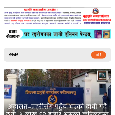
खबर
सबै
अदालत–प्रहरीसँग पहुँच भएको दाबी गर्दै
ठगी, ५ लाख ६२ हजार असुल्ने कपिलवस्तु