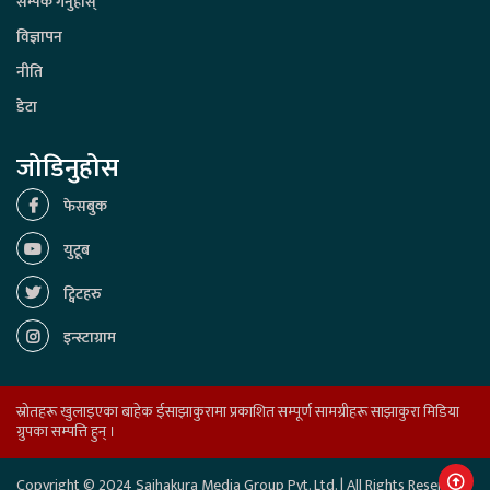
सम्पर्क गर्नुहोस्
विज्ञापन
नीति
डेटा
जोडिनुहोस
फेसबुक
युटूब
ट्विटहरु
इन्स्टाग्राम
स्रोतहरू खुलाइएका बाहेक ईसाझाकुरामा प्रकाशित सम्पूर्ण सामग्रीहरू साझाकुरा मिडिया
ग्रुपका सम्पत्ति हुन् ।
Copyright © 2024 Sajhakura Media Group Pvt. Ltd. | All Rights Reserved.