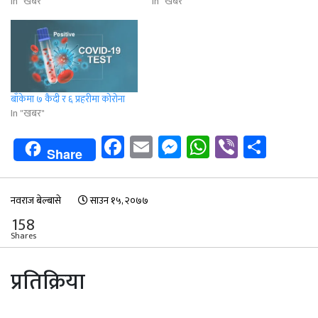
In "खबर"
In "खबर"
बाँकेमा ७ कैदी र ६ प्रहरीमा कोरोना
In "खबर"
Facebook
Email
Messenger
WhatsApp
Viber
Shar
Share
नवराज बेल्बासे
साउन १५, २०७७
158
Shares
प्रतिक्रिया