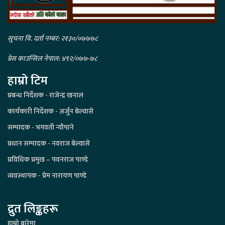
सुचना वि. दर्ता नम्बर: २१३०/०७७७८
प्रेस काउन्सिल नेपाल: ४९२/०७७-७८
हाम्रो टिम
प्रबन्ध निर्देशक - राजेन्द्र खनाल
कार्यकारी निर्देशक - अर्जुन बेल्वासे
सम्पादक - भगवती न्यौपाने
प्रधान सम्पादक - नवराज बेल्वासे
प्रविधिक प्रमुख – पवनराज पाण्डे
व्यवस्थापक - प्रेम नारायण पाण्डे
द्रुत लिङ्कहरू
हाम्रो बारेमा