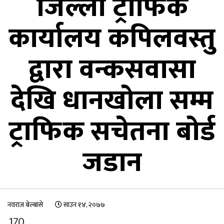
जिल्ला ट्राफिक
कार्यालय कपिलवस्तु
द्वारा वन्कसवासा
देखि धानखोला सम्म
ट्राफिक सचेतना बोर्ड
जडान
नवराज बेल्बासे
साउन १४, २०७७
170