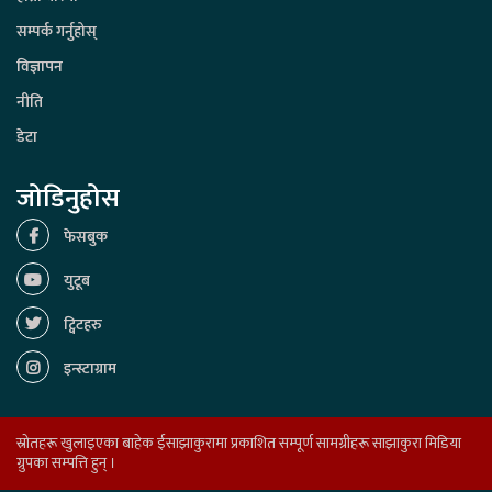
सम्पर्क गर्नुहोस्
विज्ञापन
नीति
डेटा
जोडिनुहोस
फेसबुक
युटूब
ट्विटहरु
इन्स्टाग्राम
स्रोतहरू खुलाइएका बाहेक ईसाझाकुरामा प्रकाशित सम्पूर्ण सामग्रीहरू साझाकुरा मिडिया
ग्रुपका सम्पत्ति हुन् ।