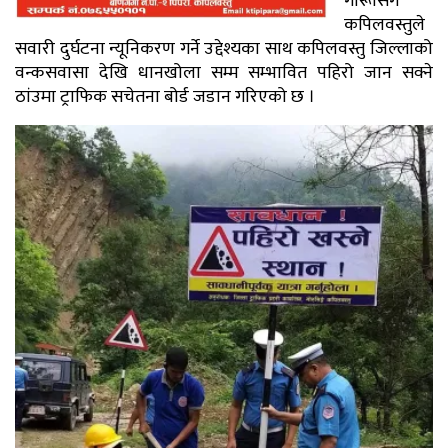
गोरूसिंगे
कपिलवस्तुले
सवारी दुर्घटना न्यूनिकरण गर्ने उद्देश्यका साथ कपिलवस्तु जिल्लाको
वन्कसवासा देखि धानखोला सम्म सम्भावित पहिरो जान सक्ने
ठांउमा ट्राफिक सचेतना बोर्ड जडान गरिएको छ ।