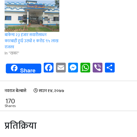
बाकेमा २३ हजार सवारीसाधन
कारबाही हुदाँ उठ्यो १ करोड ९५ लाख
राजस्व
In "खबर"
Facebook
Email
Messenger
WhatsApp
Viber
Shar
Share
नवराज बेल्बासे
साउन १४, २०७७
170
Shares
प्रतिक्रिया