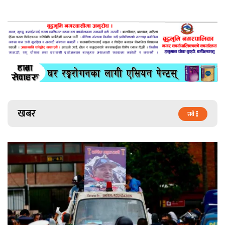
खबर
सबै