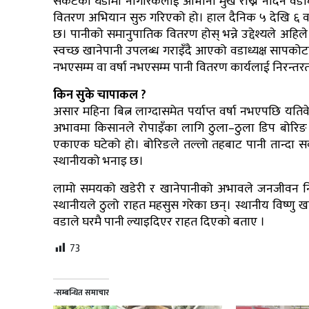
संकटको घडीमा नागरिकलाई ओभानो मुख राख्न नदिन वडाध्य
वितरण अभियान सुरु गरिएको हो। हाल दैनिक ५ देखि ६ वटा ट्
छ। पानीको समानुपातिक वितरण होस् भन्ने उद्देश्यले अहि
स्वच्छ खानेपानी उपलब्ध गराइँदै आएको वडाध्यक्ष सापक
नभएसम्म वा वर्षा नभएसम्म पानी वितरण कार्यलाई निरन्तर
किन सुके चापाकल ?
असार महिना बित्न लाग्दासमेत पर्याप्त वर्षा नभएपछि य
अभावमा किसानले रोपाइँका लागि ठुला–ठुला डिप बोरिङ
एकाएक घटेको हो। बोरिङले तल्लो तहबाट पानी तान्दा सर
स्थानीयको भनाइ छ।
लामो समयको खडेरी र खानेपानीको अभावले जनजीवन निक
स्थानीयले ठुलो राहत महसुस गरेका छन्। स्थानीय विष्
वडाले घरमै पानी ल्याइदिएर राहत दिएकाे बताए ।
73
-सम्बन्धित समाचार