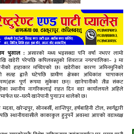
राम भुसाल :
असारको मध्य भइसक्दा पनि वर्षा नभएर लामो
खि खडेरी परेपछि कपिलवस्तुको शिवराज नगरपालिका– ३ मा
पानीको हाहाकार मच्चिएको छ। खडेरीका कारण जमिनमुनिको
ो सतह ह्वात्तै घटेपछि ग्रामीण क्षेत्रका अधिकांश चापाकल
न्डपम्प)हरू पूर्ण रूपमा सुकेका छन्। खानेपानीको तीव्र संकट
हेका स्थानीय नागरिकलाई राहत दिन वडा कार्यालयले अहिले
रमार्फत घर–घरमै खानेपानी पुर्‍याउन थालेको छ।
मदवा, खरेन्द्रपुर, सोनबर्सी, शान्तिपुर, हर्षबाहिनी टोल, स्वर्गद्वारी
ि स्थानीयवासीले काकाकुल हुनुपर्ने अवस्था आएको वडाध्यक्ष