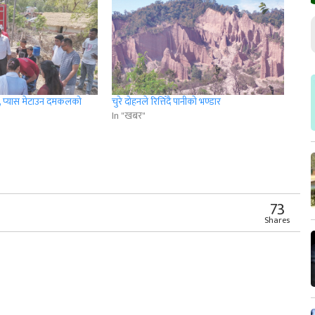
र, प्यास मेटाउन दमकलको
चुरे दोहनले रित्तिँदै पानीको भण्डार
In "खबर"
r
App
er
Share
73
Shares