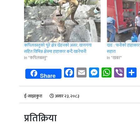
कपिलवस्तुको चुरे क्षेत्र दोहनको असर, वाणगंगा
दाङ : पानीको हाहाका
सहित विभिन्न क्षेत्रमा हाहाकार बन्दै खानेपानी
सहारा
In "कपिलबस्तु"
In "खबर"
Facebook
Email
Messenge
Whats
Vib
Share
ई-साझाकुरा
असार २३, २०८३
प्रतिक्रिया