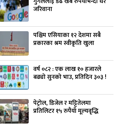
गुगललाई डेढ खर्ब रुपैयाँभन्दा धेरै
जरिवाना
पश्चिम एसियाका १२ देशमा सबै
प्रकारका श्रम स्वीकृति खुला
वर्ष ०८२ : एक लाख १० हजारले
बढ्यो सुनको भाउ, प्रतिदिन ३०३ !
पेट्रोल, डिजेल र मट्टितेलमा
प्रतिलिटर १५ रुपैयाँ मूल्यवृद्धि