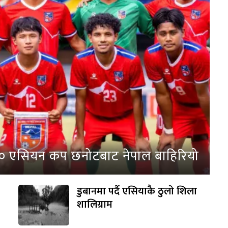
२० एसियन कप छनोटबाट नेपाल बाहिरियो
डुबानमा पर्दै एसियाकै ठुलो शिला
शालिग्राम