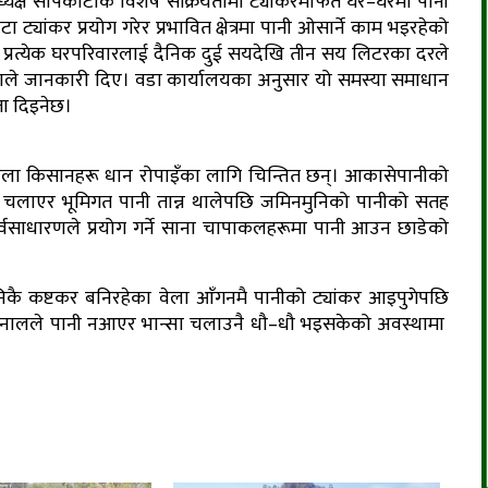
क्ष सापकोटाकै विशेष सक्रियतामा ट्यांकरमार्फत घर–घरमा पानी
यांकर प्रयोग गरेर प्रभावित क्षेत्रमा पानी ओसार्ने काम भइरहेको
ले प्रत्येक घरपरिवारलाई दैनिक दुई सयदेखि तीन सय लिटरका दरले
ोटाले जानकारी दिए। वडा कार्यालयका अनुसार यो समस्या समाधान
ता दिइनेछ।
तिवेला किसानहरू धान रोपाइँका लागि चिन्तित छन्। आकासेपानीको
 चलाएर भूमिगत पानी तान्न थालेपछि जमिनमुनिको पानीको सतह
्वसाधारणले प्रयोग गर्ने साना चापाकलहरूमा पानी आउन छाडेको
ै कष्टकर बनिरहेका वेला आँगनमै पानीको ट्यांकर आइपुगेपछि
णु खनालले पानी नआएर भान्सा चलाउनै धौ–धौ भइसकेको अवस्थामा