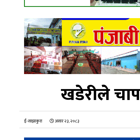
खडेरीले चा
ई-साझाकुरा
असार २३, २०८३