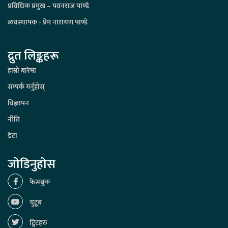
प्रविधिक प्रमुख – पवनराज पाण्डे
व्यवस्थापक - प्रेम नारायण पाण्डे
द्रुत लिङ्कहरू
हाम्रो बारेमा
सम्पर्क गर्नुहोस्
विज्ञापन
नीति
डेटा
जोडिनुहोस
फेसबुक
युटूब
ट्विटहरु