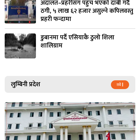
अदालत–प्रहरीसँग पहुँच भएको दाबी गर्दै
ठगी, ५ लाख ६२ हजार असुल्ने कपिलवस्तु
प्रहरी फन्दामा
डुबानमा पर्दै एसियाकै ठुलो शिला
शालिग्राम
लुम्बिनी प्रदेश
सबै