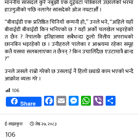
माननीय सांसदले कुरै नबुझी एक दुईवटा पत्रिकाले उछालेको भरमा
हाउगुजीको पछि नलागेर सांसदेको ओज नघटाऔँ ।
“बीवाईडी एक प्रतिष्ठित चिनियाँ कम्पनी हो,” उनले भने, “अहिले यहाँ
बीवाईडी बीवाईडी किन भनिएको छ ? यहाँ अर्को चलखेल भइरहेको
त छैन ? नेपालकै इतिहासमा सबैभन्दा ठूलो वित्तीय अपराधको
छानबिन भइरहेको छ । उनीहरुले पालेका र आश्रयमा रहेका समूह
कतै यसमा सलबलाएका त छैनन् ? किन उचालिँदैछ एउटामात्रै ब्रान्ड
?”
उनले जसले राम्रो गरेको छ उसलाई नै हिलो छ्याप्ने काम भएको भन्दै
आक्रोश व्यक्त गरे ।
106
Facebook
Email
Messenger
WhatsApp
Viber
Shar
Share
ई-साझाकुरा
जेष्ठ २७, २०८३
106