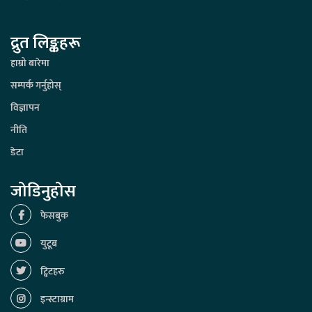
द्रुत लिङ्कहरू
हाम्रो बारेमा
सम्पर्क गर्नुहोस्
विज्ञापन
नीति
डेटा
जोडिनुहोस
फेसबुक
युटूब
ट्विटहरु
इन्स्टाग्राम