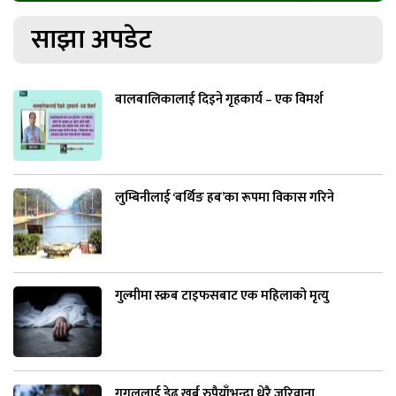
साझा अपडेट
बालबालिकालाई दिइने गृहकार्य – एक विमर्श
लुम्बिनीलाई ‘बर्थिङ हब’का रूपमा विकास गरिने
गुल्मीमा स्क्रब टाइफसबाट एक महिलाको मृत्यु
गुगललाई डेढ खर्ब रुपैयाँभन्दा धेरै जरिवाना