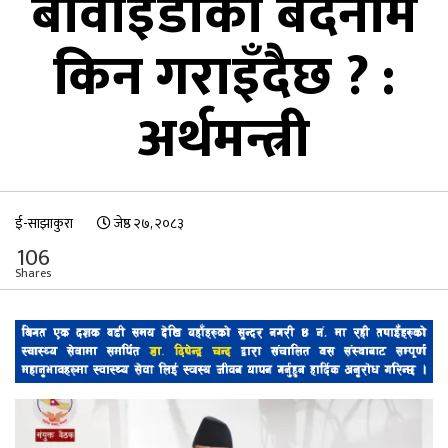
बीवाईडीको बदनाम
किन गराइँदैछ ? :
अर्थमन्त्री
ई-साझाकुरा
जेष्ठ २७, २०८३
106
Shares