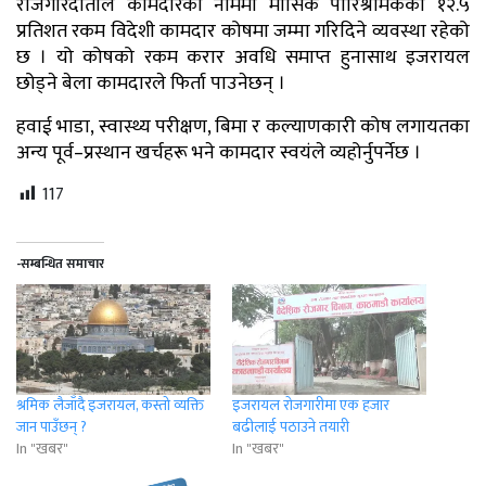
रोजगारदाताले कामदारको नाममा मासिक पारिश्रमिकको १२.५
प्रतिशत रकम विदेशी कामदार कोषमा जम्मा गरिदिने व्यवस्था रहेको
छ । यो कोषको रकम करार अवधि समाप्त हुनासाथ इजरायल
छोड्ने बेला कामदारले फिर्ता पाउनेछन् ।
हवाई भाडा, स्वास्थ्य परीक्षण, बिमा र कल्याणकारी कोष लगायतका
अन्य पूर्व–प्रस्थान खर्चहरू भने कामदार स्वयंले व्यहोर्नुपर्नेछ ।
117
-सम्बन्धित समाचार
श्रमिक लैजाँदै इजरायल, कस्तो व्यक्ति
इजरायल राेजगारीमा एक हजार
जान पाउँछन् ?
बढीलाई पठाउने तयारी
In "खबर"
In "खबर"