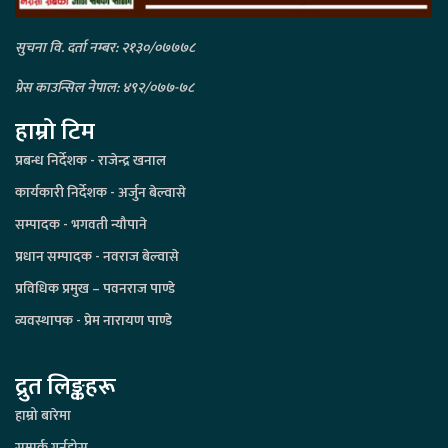
सुचना वि. दर्ता नम्बर: २१३०/०७७७८
प्रेस काउन्सिल नेपाल: ४९२/०७७-७८
हाम्रो टिम
प्रबन्ध निर्देशक - राजेन्द्र खनाल
कार्यकारी निर्देशक - अर्जुन बेल्वासे
सम्पादक - भगवती न्यौपाने
प्रधान सम्पादक - नवराज बेल्वासे
प्रविधिक प्रमुख – पवनराज पाण्डे
व्यवस्थापक - प्रेम नारायण पाण्डे
द्रुत लिङ्कहरू
हाम्रो बारेमा
सम्पर्क गर्नुहोस्