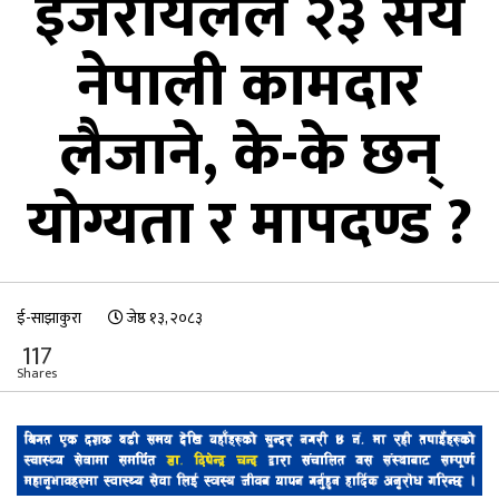
इजरायलले २३ सय
नेपाली कामदार
लैजाने, के-के छन्
योग्यता र मापदण्ड ?
ई-साझाकुरा
जेष्ठ १३, २०८३
117
Shares