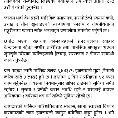
तोकिएको संस्थाबाट लिइएको क्याम्ब्रिज अपस्किल अंग्रेजी टेस्ट
उत्तीर्ण गरेको हुनुपर्नेछ ।
फाराम भर्दा वैध प्रहरी चारित्रिक प्रमाणपत्र, पासपोर्टको स्क्यान कपी,
उचाइ र तौल खुलाइएको स्व-घोषणा फाराम र गोपनीयताको
मञ्जुरीनामा फाराम समेत अनलाइन प्रणालीमा अपलोड गर्नुपर्ने छ ।
छनोट भएका सहायक कामदारहरूले इजरायलका स्याहार
केन्द्रहरूमा रहेका गम्भीर शारीरिक तथा मानसिक अपाङ्गता भएका
जुनसुकै उमेरका व्यक्तिहरूको हेरचाह, सरसफाइ र पोषण सम्बन्धी
कार्य गर्नुपर्नेछ ।
यस पदका लागि मासिक तलब ६,४४३.८५ इजरायली मुद्रा (नेपाली
करिब साढे ३ लाख) हुने छ । हप्तामा ६ दिन र प्रतिहप्ता ४२ घण्टा
काम गर्नुपर्नेछ । यसमा नियमानुसार ओभर टाइमको सुविधा समेत
रहनेछ । सुरुमा १ वर्षको करार अवधि रहने र यसलाई बढाएर
अधिकतम ५ वर्षसम्म थप गर्न सकिने सुविधा रहेको छ ।
कामदारको मासिक पारिश्रमिकबाट आवास, खाना, स्वास्थ्य बिमा र
करबापतको रकम इजरायली कानुन बमोजिम कट्टा हुनेछ । भने