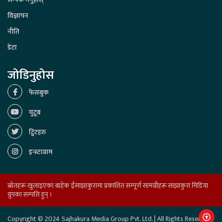
विज्ञापन
नीति
डेटा
जोडिनुहोस
फेसबुक
युटूब
ट्विटहरु
इन्स्टाग्राम
स्रोतहरू खुलाइएका बाहेक ईसाझाकुरामा प्रकाशित सम्पूर्ण सामग्रीहरू साझाकुरा मिडिया
ग्रुपका सम्पत्ति हुन् ।
Copyright © 2024 Sajhakura Media Group Pvt. Ltd. | All Rights Reserved.