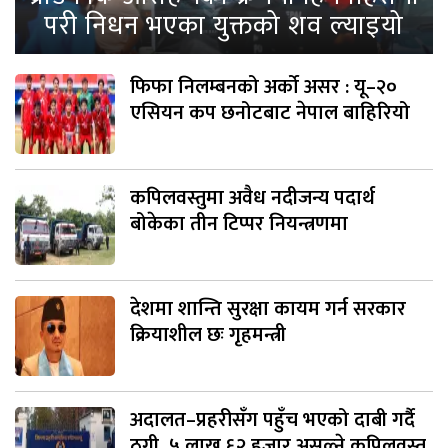
परी निधन भएका युक्तको शव ल्याइयो
फिफा निलम्बनको अर्को असर : यू–२०
एसियन कप छनोटबाट नेपाल बाहिरियो
कपिलवस्तुमा अवैध नदीजन्य पदार्थ
बोकेका तीन टिप्पर नियन्त्रणमा
देशमा शान्ति सुरक्षा कायम गर्न सरकार
क्रियाशील छः गृहमन्त्री
अदालत–प्रहरीसँग पहुँच भएको दाबी गर्दै
ठगी, ५ लाख ६२ हजार असुल्ने कपिलवस्तु